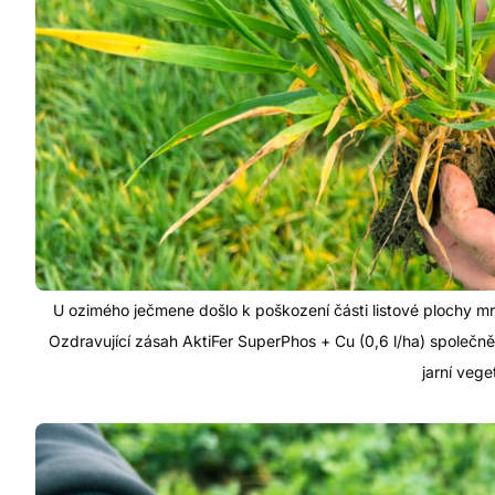
U ozimého ječmene došlo k poškození části listové plochy mra
Ozdravující zásah AktiFer SuperPhos + Cu (0,6 l/ha) společně 
jarní vege