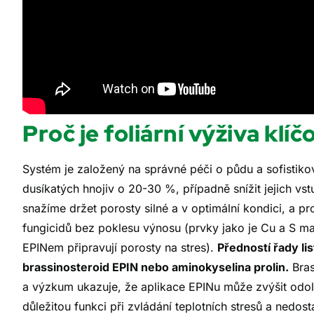
Proč je foliární výživa klíč
Systém je založený na správné péči o půdu a sofistikov
dusíkatých hnojiv o 20-30 %, případně snížit jejich vs
snažíme držet porosty silné a v optimální kondici, a pr
fungicidů bez poklesu výnosu (prvky jako je Cu a S maj
EPINem připravují porosty na stres).
Předností řady lis
brassinosteroid EPIN nebo aminokyselina prolin.
Bras
a výzkum ukazuje, že aplikace EPINu může zvýšit odol
důležitou funkci při zvládání teplotních stresů a nedos