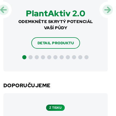
PlantAktiv 2.0
HY S
ODEMKNĚTE SKRYTÝ POTENCIÁL
CHY
VAŠÍ PŮDY
HNOJ
DETAIL PRODUKTU
DOPORUČUJEME
Z TISKU