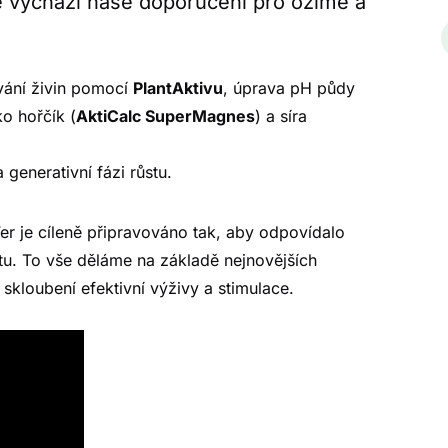
é vychází naše doporučení pro ozimé a
Akti pH
ÚPRAVA PH POSTŘIKOVÉ JÍC
ívání živin pomocí
PlantAktivu
, úprava pH půdy
BAREVNOU ZMĚNOU
o hořčík (
AktiCalc SuperMagnes
) a síra
DETAIL PRODUKTU
 generativní fázi růstu.
Fer je cíleně připravováno tak, aby odpovídalo
tu. To vše děláme na základě nejnovějších
kloubení efektivní výživy a stimulace.