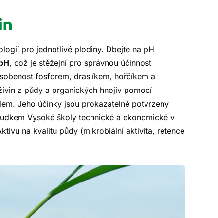
in
ogií pro jednotlivé plodiny. Dbejte na pH
 pH
, což je stěžejní pro správnou účinnost
zásobenost fosforem, draslíkem, hořčíkem a
živin z půdy a organických hnojiv pomocí
dem. Jeho účinky jsou prokazatelně potvrzeny
osudkem Vysoké školy technické a ekonomické v
tivu na kvalitu půdy (mikrobiální aktivita, retence