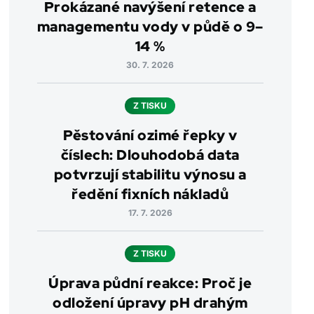
Prokázané navýšení retence a
managementu vody v půdě o 9–
14 %
30. 7. 2026
Z TISKU
Pěstování ozimé řepky v
číslech: Dlouhodobá data
potvrzují stabilitu výnosu a
ředění fixních nákladů
17. 7. 2026
Z TISKU
Úprava půdní reakce: Proč je
odložení úpravy pH drahým