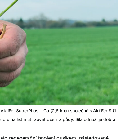
ktiFer SuperPhos + Cu (0,6 l/ha) společně s AktiFer S (1
ru na list a utilizovat dusík z půdy. Síla odnoží je dobrá.
valo regenerační hnojení dusíkem, následované