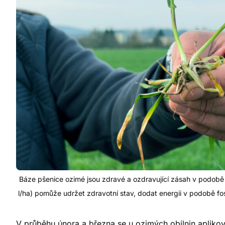
Báze pšenice ozimé jsou zdravé a ozdravující zásah v podobě A
l/ha) pomůže udržet zdravotní stav, dodat energii v podobě fosfo
V průběhu února a března se u ozimých obilnin apliko