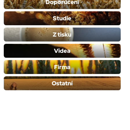
Doporučení
Studie
Z tisku
Videa
Firma
Ostatní