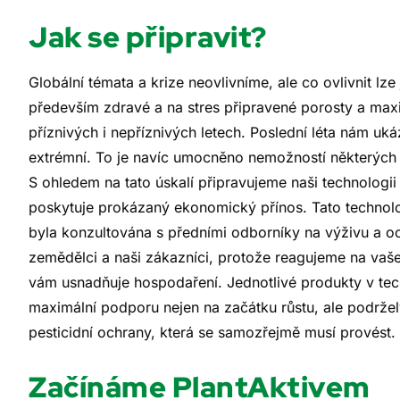
Jak se připravit?
Globální témata a krize neovlivníme, ale co ovlivnit l
především zdravé a na stres připravené porosty a maxi
příznivých i nepříznivých letech. Poslední léta nám uk
extrémní. To je navíc umocněno nemožností některých pe
S ohledem na tato úskalí připravujeme naši technologii 
poskytuje prokázaný ekonomický přínos. Tato technol
byla konzultována s předními odborníky na výživu a ochr
zemědělci a naši zákazníci, protože reagujeme na vaše
vám usnadňuje hospodaření. Jednotlivé produkty v tec
maximální podporu nejen na začátku růstu, ale podrže
pesticidní ochrany, která se samozřejmě musí provést.
Začínáme PlantAktivem