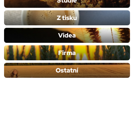
Studie
Z tisku
Videa
Firma
Ostatní