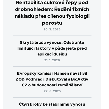
Rentabilita cukrové řepy pod
drobnohledem: Ředění fixních
nákladů přes cílenou fyziologii
porostu
20. 3. 2026
Skrytá brzda výnosu: Odstraňte
limitující faktory v půdě ještě před
aplikací dusíku
21. 1. 2026
Evropský komisař Hansen navštívil
ZOD Podhradí. Diskutoval s BioAktiv
CZ o budoucnosti zemědělství
22. 8. 2025
Čtyři kroky ke stabilnímu výnosu