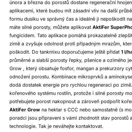
února a března do porostů dostane regenerační hnojen
aplikacemi, které budou mít zásadní vliv na další průb
formu dusíku ve správný čas a ideálně ji nepoškodit n
máte silné porosty, můžete aplikovat
AktiFer SuperPhos
fungicidem. Tato aplikace pomáhá prokazatelně zlepšit 
zimě a zvyšuje odolnost proti případným mrazům, kte
poškodit. Do tankmixu doporučujeme ještě přidat
1 l/h
průměrné a slabší porosty řepky, pšenice a ozimého 
Grow , který obsahuje fosfor, mangan a prekurzory c
odnožení porostu. Kombinace mikroprvků a aminokyseli
dodá dostatek energie pro rychlou regeneraci po zimě. 
kořenového systému rostlin, protože i silné porosty mo
potřebujete porost nakopnout a zároveň podpořit koř
AktiFer Grow
na hektar s CCC nebo samostatně (s možn
poradci jsou připraveni s vámi zhodnotit stav porostů 
technologie. Tak je neváhejte kontaktovat.