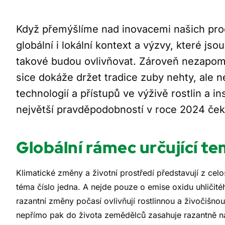
Když přemýšlíme nad inovacemi našich pro
globální i lokální kontext a výzvy, které js
takové budou ovlivňovat. Zároveň nezapo
sice dokáže držet tradice zuby nehty, ale 
technologií a přístupů ve výživě rostlin a i
největší pravděpodobností v roce 2024 če
Globální rámec určující t
Klimatické změny a životní prostředí představují z cel
téma číslo jedna. A nejde pouze o emise oxidu uhličité
razantní změny počasí ovlivňují rostlinnou a živočišno
nepřímo pak do života zemědělců zasahuje razantně na