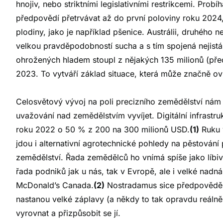
hnojiv, nebo striktními legislativními restrikcemi. Prob
předpovědí přetrvávat až do první poloviny roku 2024,
plodiny, jako je například pšenice. Austrálii, druhého n
velkou pravděpodobností sucha a s tím spojená nejistá 
ohrožených hladem stoupl z nějakých 135 milionů (př
2023. To vytváří základ situace, která může značně ovl
Celosvětový vývoj na poli precizního zemědělství nám
uvažování nad zemědělstvím vyvíjet. Digitální infrastru
roku 2022 o 50 % z 200 na 300 milionů USD.
(1)
Ruku v
jdou i alternativní agrotechnické pohledy na pěstování p
zemědělství. Řada zemědělců ho vnímá spíše jako líbivé 
řada podniků jak u nás, tak v Evropě, ale i velké nad
McDonald’s Canada.
(2)
Nostradamus sice předpověděl, 
nastanou velké záplavy (a někdy to tak opravdu reáln
vyrovnat a přizpůsobit se jí.