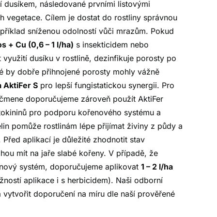
í dusíkem, následované prvními listovými
ěh vegetace. Cílem je dostat do rostliny správnou
apříklad sníženou odolností vůči mrazům. Pokud
 + Cu (0,6 – 1 l/ha)
s insekticidem nebo
využití dusíku v rostlině, dezinfikuje porosty po
ré by dobře přihnojené porosty mohly vážně
a AktiFer S
pro lepší fungistatickou synergii. Pro
ječmene doporučujeme zároveň použít AktiFer
ytokininů pro podporu kořenového systému a
n pomůže rostlinám lépe přijímat živiny z půdy a
Před aplikací je důležité zhodnotit stav
hou mít na jaře slabé kořeny. V případě, že
enový systém, doporučujeme aplikovat
1 – 2 l/ha
ostí aplikace i s herbicidem). Naši odborní
a vytvořit doporučení na míru dle naší prověřené