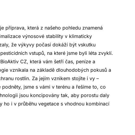
ze je příprava, která z našeho pohledu znamená
malizace výnosové stability v klimaticky
ázaly, že výkyvy počasí dokáží být vskutku
sticidních vstupů, na které jsme byli léta zvyklí.
BioAktiv CZ, která vám šetří čas, peníze a
ogie vznikala na základě dlouhodobých pokusů a
anu rostlin. Za jejím vznikem stojíte i vy –
 podněty, jsme s vámi v terénu a řešíme to, co
hnologii jsou koncipovány tak, aby porostu daly
ly ho i v průběhu vegetace s vhodnou kombinací