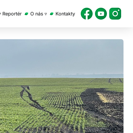
v Reportér
O nás ▿
Kontakty