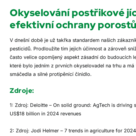
Okyselování postřikové jí
efektivní ochrany porost
V dnešní době je už takřka standardem našich zákazník
pesticidů. Prodloužíte tím jejich účinnost a zároveň s
často velice opomíjený aspekt zásadní do budoucích 
které bylo jedním z prvních okyselovadel na trhu a má
smáčedla a silné protipěnící činidlo.
Zdroje:
1: Zdroj: Deloitte – On solid ground: AgTech is driving
US$18 billion in 2024 revenues
2: Zdroj: Jodi Helmer – 7 trends in agriculture for 2024