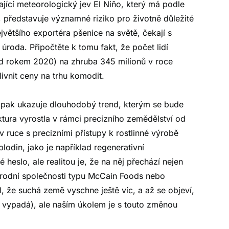
íhající meteorologický jev El Niño, který má podle
 představuje významné riziko pro životně důležité
ejvětšího exportéra pšenice na světě, čekají s
úroda. Připočtěte k tomu fakt, že počet lidí
ed rokem 2020) na zhruba 345 milionů v roce
ivnit ceny na trhu komodit.
 pak ukazuje dlouhodobý trend, kterým se bude
ktura vyrostla v rámci precizního zemědělství od
 ruce s precizními přístupy k rostlinné výrobě
lodin, jako je například regenerativní
heslo, ale realitou je, že na něj přechází nejen
národní společnosti typu McCain Foods nebo
že suchá země vyschne ještě víc, a až se objeví,
ě vypadá), ale naším úkolem je s touto změnou