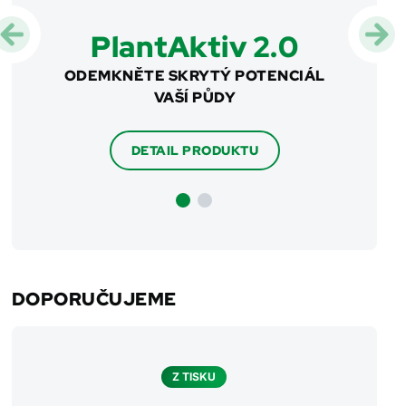
PlantAktiv 2.0
VÉ
ODEMKNĚTE SKRYTÝ POTENCIÁL
CHY
STU
VAŠÍ PŮDY
HNOJ
DETAIL PRODUKTU
DOPORUČUJEME
Z TISKU