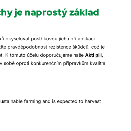
chy je naprostý základ
ů
ů okyselovat postřikovou jíchu při aplikaci
nížíte pravděpodobnost rezistence škůdců, což je
let. K tomuto účelu doporučujeme naše
Akti pH
,
 v sobě oproti konkurenčním přípravkům kvalitní
 sustainable farming and is expected to harvest