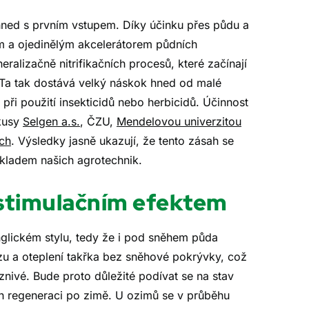
ned s prvním vstupem. Díky účinku přes půdu a
m a ojedinělým akcelerátorem půdních
alizačně nitrifikačních procesů, které začínají
. Ta tak dostává velký náskok hned od malé
při použití insekticidů nebo herbicidů. Účinnost
kusy
Selgen a.s.
, ČZU,
Mendelovou univerzitou
ích
. Výsledky jasně ukazují, že tento zásah se
základem našich agrotechnik.
e stimulačním efektem
glickém stylu, tedy že i pod sněhem půda
zu a oteplení takřka bez sněhové pokrývky, což
znivé. Bude proto důležité podívat se na stav
jich regeneraci po zimě. U ozimů se v průběhu