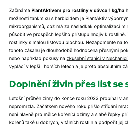
Začínáme
PlantAktivem pro rostliny v dávce 1 kg/ha
h
možnosti tankmixu s herbicidem je PlantAktiv výborný
mikroorganismů, což má za následkek optimalizaci miner
působit ve prospěch lepšího přístupu hnojiv k rostlině
rostlinky s malou listovou plochou. Nezapomeňte na to 
tohoto zásahu je dlouhodobě hodnocena přesnými po
nebo například pokusy na
zkušební stanici v Nechanic
vyplácí v lepší i horších letech a je proto absolutním 
Doplnění živin přes list s
Letošní průběh zimy do konce roku 2023 probíhal v an
nepromrzla. Začátkem nového roku přišlo střídání mra
není hlavně pro mělce kořenící ozimy a slabé řepky pří
kořenů také u dobrých, vitálních rostlin a podpořit je