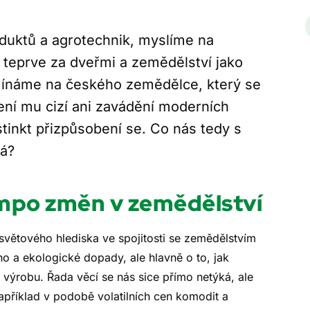
AktiFer Grow
duktů a agrotechnik, myslíme na
CHYTRÉ SUSPENZNÍ LISTO
ou teprve za dveřmi a zemědělství jako
HNOJIVO PRO RANÉ FÁZE RŮ
mínáme na českého zemědělce, který se
není mu cizí ani zavádění moderních
DETAIL PRODUKTU
nstinkt přizpůsobení se. Co nás tedy s
ká?
empo změn v zemědělství
osvětového hlediska ve spojitosti se zemědělstvím
ho a ekologické dopady, ale hlavně o to, jak
u výrobu. Řada věcí se nás sice přímo netýká, ale
příklad v podobě volatilních cen komodit a