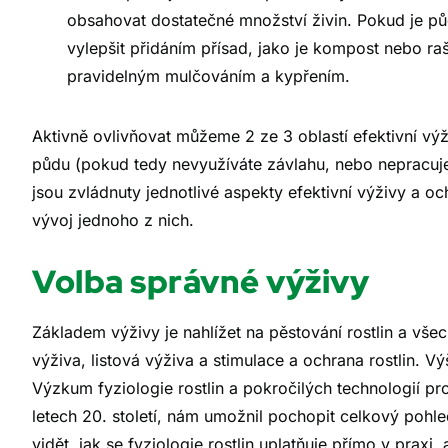
obsahovat dostatečné množství živin. Pokud je p
vylepšit přidáním přísad, jako je kompost nebo ra
pravidelným mulčováním a kypřením.
Aktivně ovlivňovat můžeme 2 ze 3 oblastí efektivní výži
půdu (pokud tedy nevyužíváte závlahu, nebo nepracuje
jsou zvládnuty jednotlivé aspekty efektivní výživy a o
vývoj jednoho z nich.
Volba správné výživy
Základem výživy je nahlížet na pěstování rostlin a vše
výživa, listová výživa a stimulace a ochrana rostlin.
Výzkum fyziologie rostlin a pokročilých technologií pro
letech 20. století, nám umožnil pochopit celkový pohled
vidět, jak se fyziologie rostlin uplatňuje přímo v praxi,