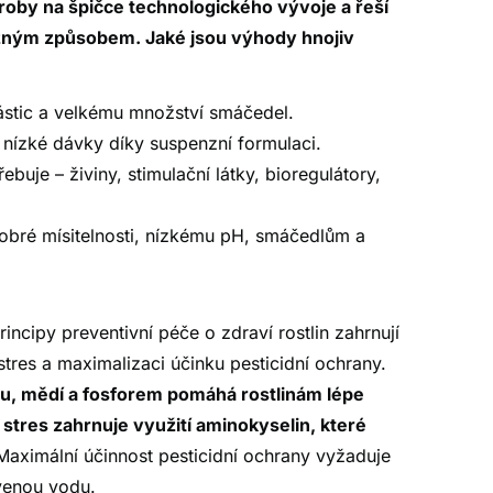
roby na špičce technologického vývoje a řeší
ožným způsobem. Jaké jsou výhody hnojiv
ástic a velkému množství smáčedel.
t nízké dávky díky suspenzní formulaci.
řebuje – živiny, stimulační látky, bioregulátory,
obré mísitelnosti, nízkému pH, smáčedlům a
rincipy preventivní péče o zdraví rostlin zahrnují
 stres a maximalizaci účinku pesticidní ochrany.
rou, mědí a fosforem pomáhá rostlinám lépe
 stres zahrnuje využití aminokyselin, které
aximální účinnost pesticidní ochrany vyžaduje
venou vodu.