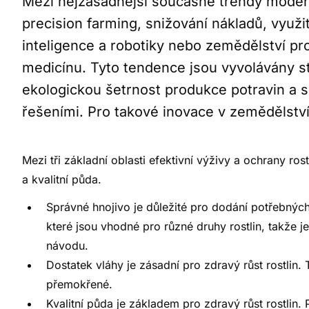
Mezi nejzásadnější současné trendy modern
precision farming, snižování nákladů, využi
inteligence a robotiky nebo zemědělství pro
medicínu. Tyto tendence jsou vyvolávány st
ekologickou šetrnost produkce potravin a sn
řešeními. Pro takové inovace v zemědělství 
Mezi tři základní oblasti efektivní výživy a ochrany ros
a kvalitní půda.
Správné hnojivo je důležité pro dodání potřebných ž
které jsou vhodné pro různé druhy rostlin, takže je
návodu.
Dostatek vláhy je zásadní pro zdravý růst rostlin. 
přemokřené.
Kvalitní půda je základem pro zdravý růst rostli