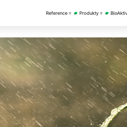
Reference ▿
Produkty ▿
BioAkti