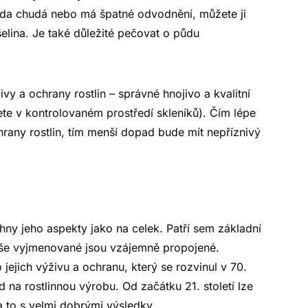
ůda chudá nebo má špatné odvodnění, můžete ji
šelina. Je také důležité pečovat o půdu
vy a ochrany rostlin – správné hnojivo a kvalitní
te v kontrolovaném prostředí skleníků). Čím lépe
chrany rostlin, tím menší dopad bude mít nepříznivý
chny jeho aspekty jako na celek. Patří sem základní
 Výše vyjmenované jsou vzájemně propojené.
 jejich výživu a ochranu, který se rozvinul v 70.
 na rostlinnou výrobu. Od začátku 21. století lze
 a to s velmi dobrými výsledky.