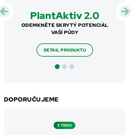
PlantAktiv 2.0
ODEMKNĚTE SKRYTÝ POTENCIÁL
CHY
VAŠÍ PŮDY
HNOJ
DETAIL PRODUKTU
DOPORUČUJEME
Z TISKU