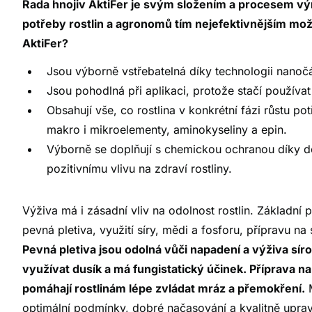
Řada hnojiv AktiFer je svým složením a procesem vý
potřeby rostlin a agronomů tím nejefektivnějším m
AktiFer?
Jsou výborně vstřebatelná díky technologii nanoč
Jsou pohodlná při aplikaci, protože stačí používa
Obsahují vše, co rostlina v konkrétní fázi růstu pot
makro i mikroelementy, aminokyseliny a epin.
Výborně se doplňují s chemickou ochranou díky d
pozitivnímu vlivu na zdraví rostliny.
Výživa má i zásadní vliv na odolnost rostlin. Základní p
pevná pletiva, využití síry, mědi a fosforu, přípravu na
Pevná pletiva jsou odolná vůči napadení a výživa sí
využívat dusík a má fungistatický účinek. Příprava na
pomáhají rostlinám lépe zvládat mráz a přemokření.
M
optimální podmínky, dobré načasování a kvalitně upra