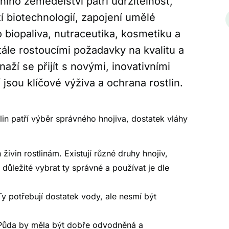
ího zemědělství patří udržitelnost,
tí biotechnologií, zapojení umělé
AktiCalc
 biopaliva, nutraceutika, kosmetiku a
GRANULOVANÝ VÁPENEC
ále rostoucími požadavky na kvalitu a
aží se přijít s novými, inovativními
DETAIL PRODUKTU
jsou klíčové výživa a ochrana rostlin.
tlin patří výběr správného hnojiva, dostatek vláhy
ivin rostlinám. Existují různé druhy hnojiv,
 důležité vybrat ty správné a používat je dle
Ty potřebují dostatek vody, ale nesmí být
n. Půda by měla být dobře odvodněná a