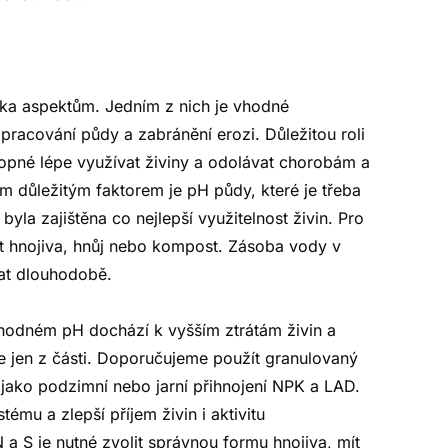
ika aspektům. Jedním z nich je vhodné
pracování půdy a zabránění erozi. Důležitou roli
chopné lépe využívat živiny a odolávat chorobám a
m důležitým faktorem je pH půdy, které je třeba
la zajištěna co nejlepší využitelnost živin. Pro
t hnojiva, hnůj nebo kompost. Zásoba vody v
vat dlouhodobě.
hodném pH dochází k vyšším ztrátám živin a
žije jen z části. Doporučujeme použít granulovaný
ě jako podzimní nebo jarní přihnojení NPK a LAD.
ému a zlepší příjem živin i aktivitu
 a S je nutné zvolit správnou formu hnojiva, mít