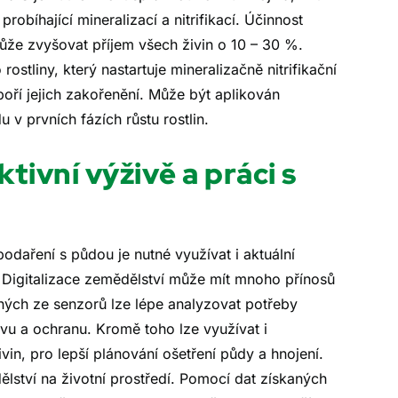
obíhající mineralizací a nitrifikací. Účinnost
že zvyšovat příjem všech živin o 10 – 30 %.
ostliny, který nastartuje mineralizačně nitrifikační
poří jejich zakořenění. Může být aplikován
v prvních fázích růstu rostlin.
ktivní výživě a práci s
daření s půdou je nutné využívat i aktuální
. Digitalizace zemědělství může mít mnoho přínosů
aných ze senzorů lze lépe analyzovat potřeby
živu a ochranu. Kromě toho lze využívat i
in, pro lepší plánování ošetření půdy a hnojení.
lství na životní prostředí. Pomocí dat získaných