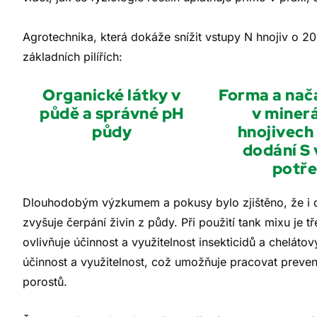
Agrotechnika, která dokáže snížit vstupy N hnojiv o 2
základních pilířích:
Organické látky v
Forma a nač
půdě a správné pH
v minerá
půdy
hnojivech
dodání S 
potř
Dlouhodobým výzkumem a pokusy bylo zjištěno, že i d
zvyšuje čerpání živin z půdy. Při použití tank mixu je t
ovlivňuje účinnost a využitelnost insekticidů a cheláto
účinnost a využitelnost, což umožňuje pracovat prev
porostů.