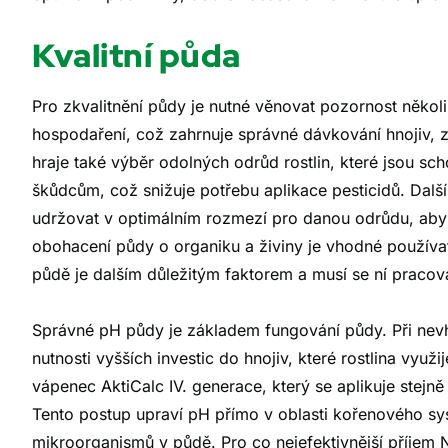
Kvalitní půda
Pro zkvalitnění půdy je nutné věnovat pozornost někol
hospodaření, což zahrnuje správné dávkování hnojiv, z
hraje také výběr odolných odrůd rostlin, které jsou s
škůdcům, což snižuje potřebu aplikace pesticidů. Další
udržovat v optimálním rozmezí pro danou odrůdu, aby by
obohacení půdy o organiku a živiny je vhodné používa
půdě je dalším důležitým faktorem a musí se ní praco
Správné pH půdy je základem fungování půdy. Při nev
nutnosti vyšších investic do hnojiv, které rostlina vyu
vápenec AktiCalc IV. generace, který se aplikuje stejn
Tento postup upraví pH přímo v oblasti kořenového syst
mikroorganismů v půdě. Pro co nejefektivnější příjem N