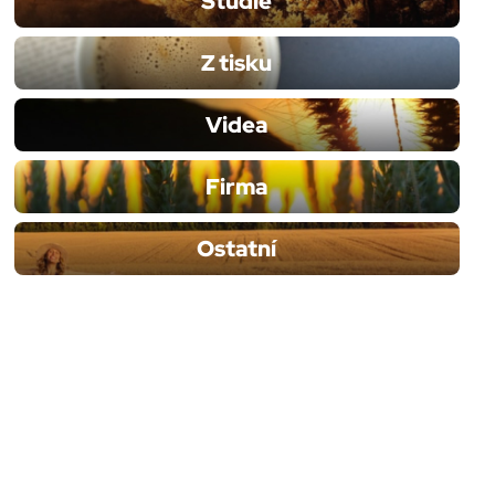
Studie
Z tisku
Videa
Firma
Ostatní