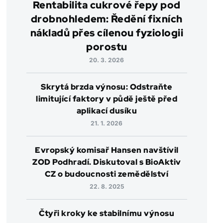
Rentabilita cukrové řepy pod
drobnohledem: Ředění fixních
nákladů přes cílenou fyziologii
porostu
20. 3. 2026
Skrytá brzda výnosu: Odstraňte
limitující faktory v půdě ještě před
aplikací dusíku
21. 1. 2026
Evropský komisař Hansen navštívil
ZOD Podhradí. Diskutoval s BioAktiv
CZ o budoucnosti zemědělství
22. 8. 2025
Čtyři kroky ke stabilnímu výnosu