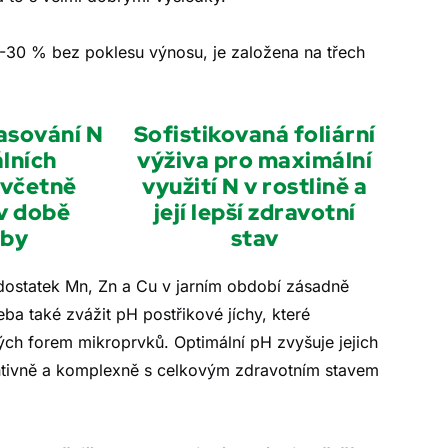
0-30 % bez poklesu výnosu, je založena na třech
asování N
Sofistikovaná foliární
lních
výživa pro maximální
 včetně
využití N v rostlině a
v době
její lepší zdravotní
eby
stav
ostatek Mn, Zn a Cu v jarním období zásadně
řeba také zvážit pH postřikové jíchy, které
vých forem mikroprvků. Optimální pH zvyšuje jejich
entivně a komplexně s celkovým zdravotním stavem