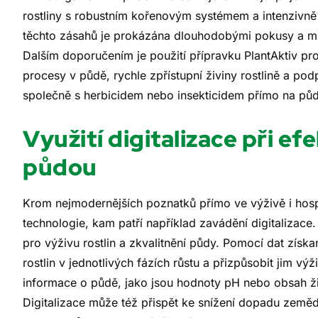
rostliny s robustním kořenovým systémem a intenzivně pr
těchto zásahů je prokázána dlouhodobými pokusy a mů
Dalším doporučením je použití přípravku PlantAktiv pro r
procesy v půdě, rychle zpřístupní živiny rostlině a pod
společně s herbicidem nebo insekticidem přímo na půdu 
Využití digitalizace při efe
půdou
Krom nejmodernějších poznatků přímo ve výživě i hospo
technologie, kam patří například zavádění digitalizace
pro výživu rostlin a zkvalitnění půdy. Pomocí dat získ
rostlin v jednotlivých fázích růstu a přizpůsobit jim vý
informace o půdě, jako jsou hodnoty pH nebo obsah živ
Digitalizace může též přispět ke snížení dopadu zemědě