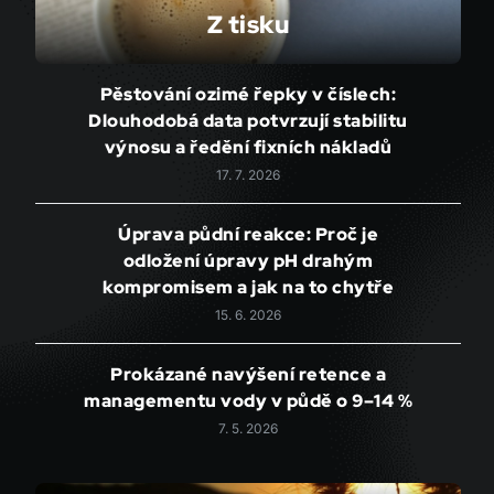
Z tisku
Pěstování ozimé řepky v číslech:
Dlouhodobá data potvrzují stabilitu
výnosu a ředění fixních nákladů
17. 7. 2026
Úprava půdní reakce: Proč je
odložení úpravy pH drahým
kompromisem a jak na to chytře
15. 6. 2026
Prokázané navýšení retence a
managementu vody v půdě o 9–14 %
7. 5. 2026