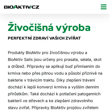
Živočišná výroba
PERFEKTNÍ ZDRAVÍ VAŠICH ZVÍŘAT
Produkty BioAktiv pro živočišnou výrobu a
BioAktiv Salis jsou určeny pro prasata, selata, skot
a drůbež. Přípravky se aplikují buď přimísením do
krmiva nebo přes pitnou vodu a působí příznivě na
bakterie v trávicím traktu. Díky zlepšení trávení
dochází k lepší konverzi krmiva a vyšším denním
přírůstkům. Také dochází k potlačení patogenních
bakterií ve střevech a ke zlepšení zdravotního
stavu zvířat. Přípravky BioAktiv projdou zvířetem