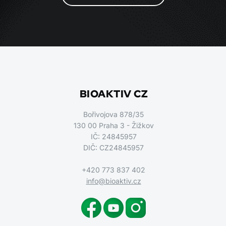
BIOAKTIV CZ
Bořivojova 878/35
130 00 Praha 3 - Žižkov
IČ: 24845957
DIČ: CZ24845957
+420 773 837 402
info@bioaktiv.cz