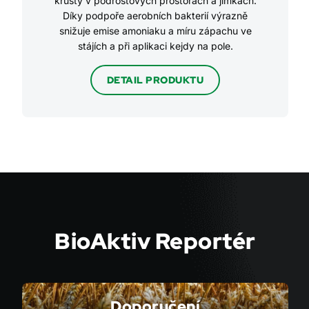
krusty v podroštových prostorách a jímkách.
Díky podpoře aerobních bakterií výrazně
snižuje emise amoniaku a míru zápachu ve
stájích a při aplikaci kejdy na pole.
DETAIL PRODUKTU
BioAktiv Reportér
Doporučení