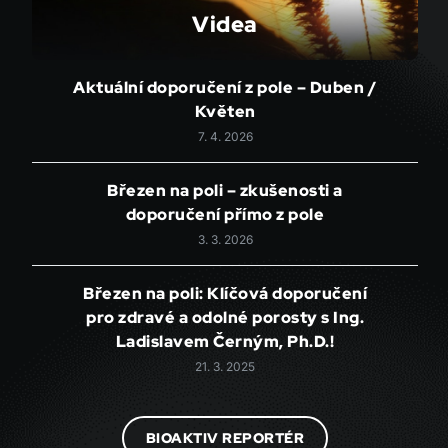
Videa
Aktuální doporučení z pole – Duben /
Květen
7. 4. 2026
Březen na poli – zkušenosti a
doporučení přímo z pole
3. 3. 2026
Březen na poli: Klíčová doporučení
pro zdravé a odolné porosty s Ing.
Ladislavem Černým, Ph.D.!
21. 3. 2025
BIOAKTIV REPORTÉR