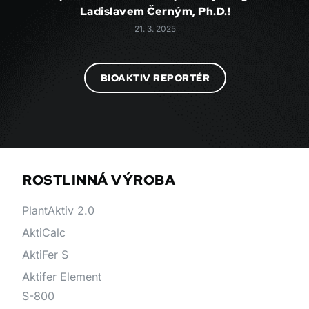
Ladislavem Černým, Ph.D.!
21. 3. 2025
BIOAKTIV REPORTÉR
ROSTLINNÁ VÝROBA
PlantAktiv 2.0
AktiCalc
AktiFer S
Aktifer Element
S-800