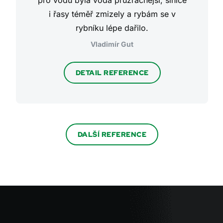
pro vodu byla voda průzračnější, sinice
i řasy téměř zmizely a rybám se v
rybníku lépe dařilo.
Vladimír Gut
DETAIL REFERENCE
DALŠÍ REFERENCE