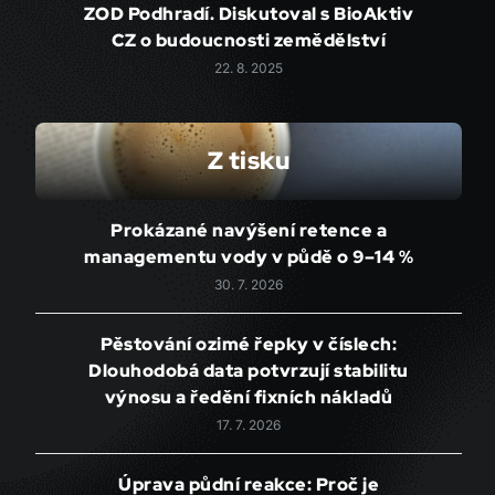
ZOD Podhradí. Diskutoval s BioAktiv
CZ o budoucnosti zemědělství
22. 8. 2025
Z tisku
Prokázané navýšení retence a
managementu vody v půdě o 9–14 %
30. 7. 2026
Pěstování ozimé řepky v číslech:
Dlouhodobá data potvrzují stabilitu
výnosu a ředění fixních nákladů
17. 7. 2026
Úprava půdní reakce: Proč je