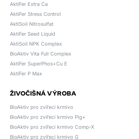
AktiFer Extra Ca
AktiFer Stress Control
AktiSoil Nitrosulfat
AktiFer Seed Liquid
AktiSoil NPK Complex
BioAktiv Vita Full Complex
AktiFer SuperPhos+Cu E
AktiFer P Max
ŽIVOČIŠNÁ VÝROBA
BioAktiv pro zvířecí krmivo
BioAktiv pro zvířecí krmivo Pig+
BioAktiv pro zvířecí krmivo Comp-X
BioAktiv pro zvířecí krmivo G