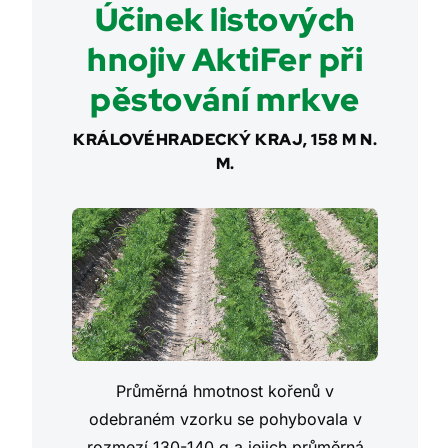
Účinek listových
hnojiv AktiFer při
pěstování mrkve
KRÁLOVÉHRADECKÝ KRAJ, 158 M N.
M.
Průměrná hmotnost kořenů v
odebraném vzorku se pohybovala v
rozmezí 130-140 g a jejich průměrná