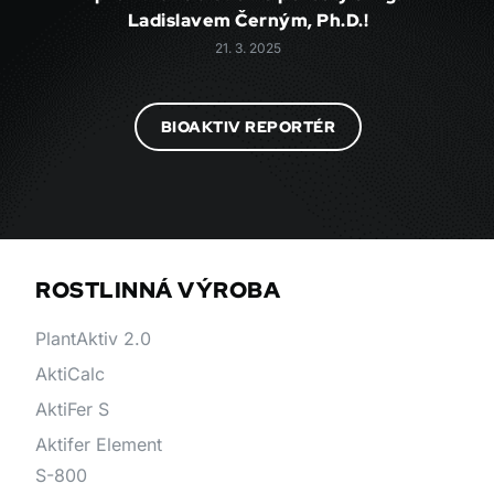
Ladislavem Černým, Ph.D.!
21. 3. 2025
BIOAKTIV REPORTÉR
ROSTLINNÁ VÝROBA
PlantAktiv 2.0
AktiCalc
AktiFer S
Aktifer Element
S-800