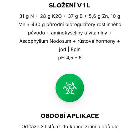
SLOŽENÍ V 1 L
31 g N + 28 g K2O + 37 g B + 5,6 g Zn, 10 g
Mn + 430 g přírodní bioregulátory rostlinného
původu + aminokyseliny a vitamíny +
Ascophyllum Nodosum + růstové hormony +
jód | Epin
pH 4,5 – 6
OBDOBÍ APLIKACE
Od fáze 3 listů až do konce zrání plodů dle