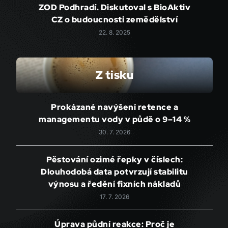
ZOD Podhradí. Diskutoval s BioAktiv
CZ o budoucnosti zemědělství
22. 8. 2025
Z tisku
Prokázané navýšení retence a
managementu vody v půdě o 9–14 %
30. 7. 2026
Pěstování ozimé řepky v číslech:
Dlouhodobá data potvrzují stabilitu
výnosu a ředění fixních nákladů
17. 7. 2026
Úprava půdní reakce: Proč je