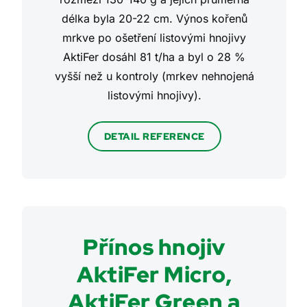
délka byla 20-22 cm. Výnos kořenů
mrkve po ošetření listovými hnojivy
AktiFer dosáhl 81 t/ha a byl o 28 %
vyšší než u kontroly (mrkev nehnojená
listovými hnojivy).
DETAIL REFERENCE
Přínos hnojiv
AktiFer Micro,
AktiFer Green a