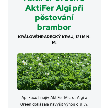
AktiFer Algi při
pěstování
brambor
KRÁLOVÉHRADECKÝ KRAJ, 121 M N.
M.
Aplikace hnojiv AktiFer Micro, Algi a
Green dokázala navýšit výnos o 9 %.