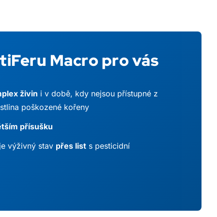
tiFeru Macro pro vás
plex živin
i v době, kdy nejsou přístupné z
stlina poškozené kořeny
větším přísušku
je výživný stav
přes list
s pesticidní