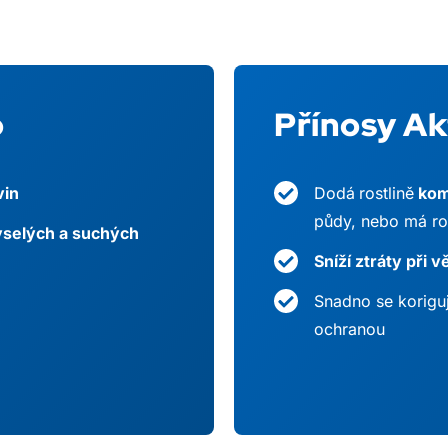
o
Přínosy Ak
vin
Dodá
rostlině
kom
půdy, nebo má ro
kyselých a suchých
Sníží ztráty při 
Snadno se korigu
ochranou