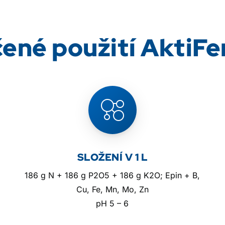
ené použití AktiFe
SLOŽENÍ V 1 L
186 g N + 186 g P2O5 + 186 g K2O; Epin + B,
Cu, Fe, Mn, Mo, Zn
pH 5 – 6