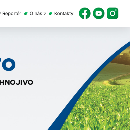
v Reportér
O nás ▿
Kontakty
ro
 HNOJIVO