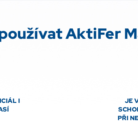
používat AktiFer 
CIÁL I
JE 
ASÍ
SCHOP
PŘI N