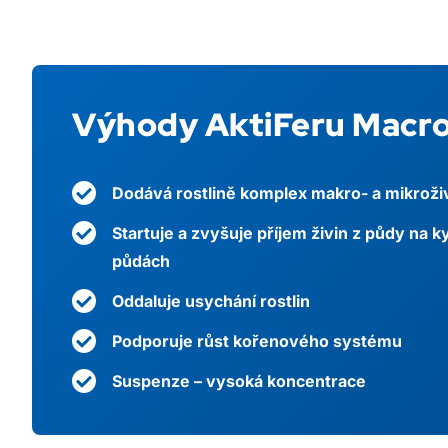
Výhody AktiFeru Macr
Dodává rostlině komplex makro- a mikroži
Startuje a zvyšuje příjem živin z půdy na 
půdách
Oddaluje usychání rostlin
Podporuje růst kořenového systému
Suspenze – vysoká koncentrace