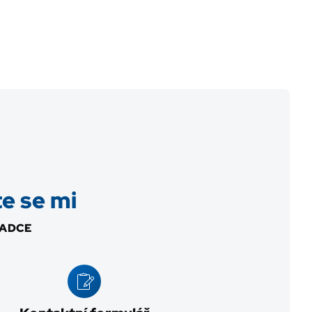
e se mi
RADCE