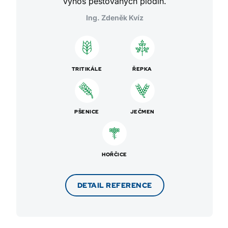
výnos pěstovaných plodin.
Ing. Zdeněk Kvíz
TRITIKÁLE
ŘEPKA
PŠENICE
JEČMEN
HOŘČICE
DETAIL REFERENCE