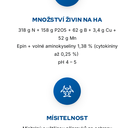
MNOŽSTVÍ ŽIVIN NA HA
318 g N + 158 g P2O5 + 62 g B + 3,4 g Cu +
52 g Mn
Epin + volné aminokyseliny 1,38 % (cytokininy
až 0,25 %)
pH 4 – 5
MÍSITELNOST