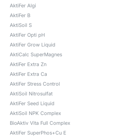
AktiFer Algi
AktiFer B
AktiSoil S
AktiFer Opti pH
AktiFer Grow Liquid
AktiCalc SuperMagnes
AktiFer Extra Zn
AktiFer Extra Ca
AktiFer Stress Control
AktiSoil Nitrosulfat
AktiFer Seed Liquid
AktiSoil NPK Complex
BioAktiv Vita Full Complex
AktiFer SuperPhos+Cu E