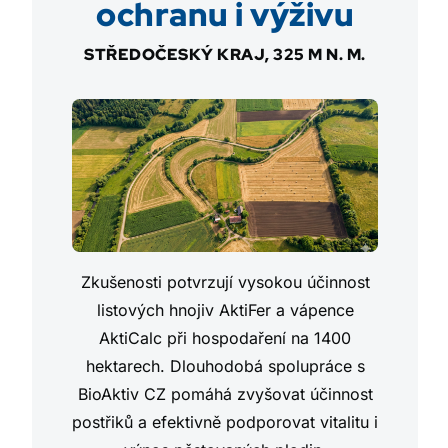
ochranu i výživu
STŘEDOČESKÝ KRAJ, 325 M N. M.
Zkušenosti potvrzují vysokou účinnost
listových hnojiv AktiFer a vápence
AktiCalc při hospodaření na 1400
hektarech. Dlouhodobá spolupráce s
BioAktiv CZ pomáhá zvyšovat účinnost
postřiků a efektivně podporovat vitalitu i