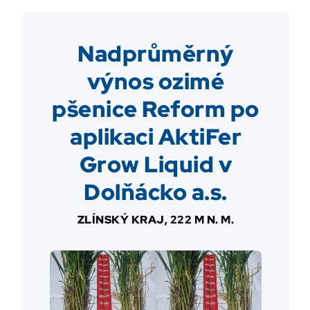
Nadprůměrný
výnos ozimé
pšenice Reform po
aplikaci AktiFer
Grow Liquid v
Dolňácko a.s.
ZLÍNSKÝ KRAJ, 222 M N. M.