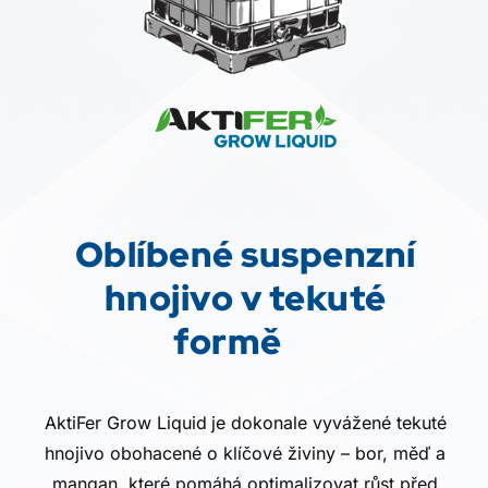
Oblíbené suspenzní
hnojivo v tekuté
formě
AktiFer Grow Liquid
je dokonale vyvážené tekuté
hnojivo obohacené o klíčové živiny – bor, měď a
mangan, které pomáhá optimalizovat růst před