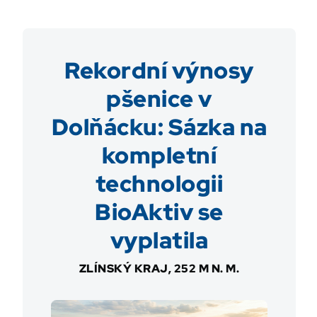
Rekordní výnosy
pšenice v
Dolňácku: Sázka na
kompletní
technologii
BioAktiv se
vyplatila
ZLÍNSKÝ KRAJ, 252 M N. M.