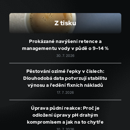
Z tisku
Prokázané navýšení retence a
managementu vody v půdě o 9–14 %
30. 7. 2026
Pěstování ozimé řepky v číslech:
Dlouhodobá data potvrzují stabilitu
výnosu a ředění fixních nákladů
17. 7. 2026
Úprava půdní reakce: Proč je
odložení úpravy pH drahým
kompromisem a jak na to chytře
10. 7. 2026