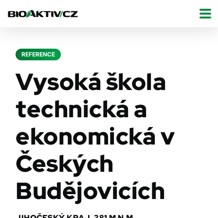
REFERENCE
Vysoká škola
technická a
ekonomická v
Českých
Budějovicích
JIHOČESKÝ KRAJ, 381 M N.M.