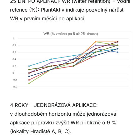
25 DNÍ PO APLIKACI: WR (water retention) = vodní
retence (%): PlantAktiv indikuje pozvolný nárůst
WR v prvním měsíci po aplikaci
4 ROKY – JEDNORÁZOVÁ APLIKACE:
v dlouhodobém horizontu může jednorázová
aplikace přípravku zvýšit WR přibližně o 9 %
(lokality Hradiště A, B, C).