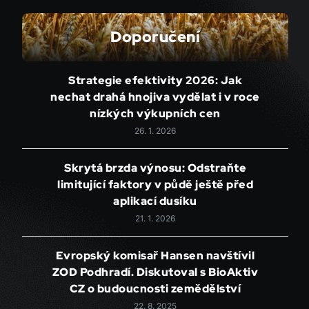
Doporučení
Strategie efektivity 2026: Jak
nechat drahá hnojiva vydělat i v roce
nízkých výkupních cen
26. 1. 2026
Skrytá brzda výnosu: Odstraňte
limitující faktory v půdě ještě před
aplikací dusíku
21. 1. 2026
Evropský komisař Hansen navštívil
ZOD Podhradí. Diskutoval s BioAktiv
CZ o budoucnosti zemědělství
22. 8. 2025