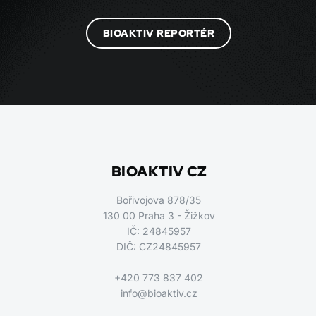
BIOAKTIV REPORTÉR
BIOAKTIV CZ
Bořivojova 878/35
130 00 Praha 3 - Žižkov
IČ: 24845957
DIČ: CZ24845957
+420 773 837 402
info@bioaktiv.cz