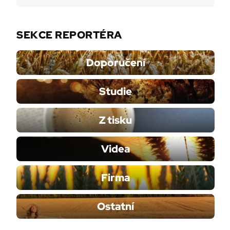
SEKCE REPORTÉRA
Doporučení
Studie
Z tisku
Videa
Firma
Ostatní