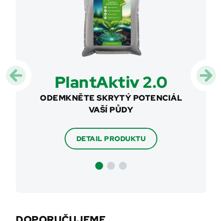
PlantAktiv 2.0
Su
NEC
ODEMKNĚTE SKRYTÝ POTENCIÁL
VAŠÍ PŮDY
SOFIS
LIST
DETAIL PRODUKTU
DOPORUČUJEME