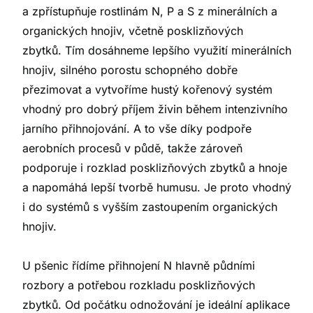
a zpřístupňuje rostlinám N, P a S z minerálních a
organických hnojiv, včetně posklizňových
zbytků. Tím dosáhneme lepšího využití minerálních
hnojiv, silného porostu schopného dobře
přezimovat a vytvoříme hustý kořenový systém
vhodný pro dobrý příjem živin během intenzivního
jarního přihnojování. A to vše díky podpoře
aerobních procesů v půdě, takže zároveň
podporuje i rozklad posklizňových zbytků a hnoje
a napomáhá lepší tvorbě humusu. Je proto vhodný
i do systémů s vyšším zastoupením organických
hnojiv.
U pšenic řídíme přihnojení N hlavně půdními
rozbory a potřebou rozkladu posklizňových
zbytků. Od počátku odnožování je ideální aplikace