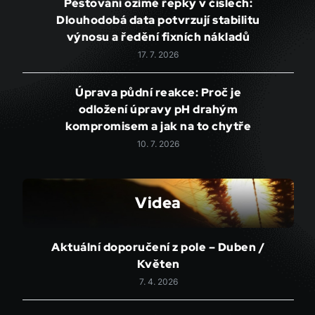
Pěstování ozimé řepky v číslech:
Dlouhodobá data potvrzují stabilitu
výnosu a ředění fixních nákladů
17. 7. 2026
Úprava půdní reakce: Proč je
odložení úpravy pH drahým
kompromisem a jak na to chytře
10. 7. 2026
Videa
Aktuální doporučení z pole – Duben /
Květen
7. 4. 2026