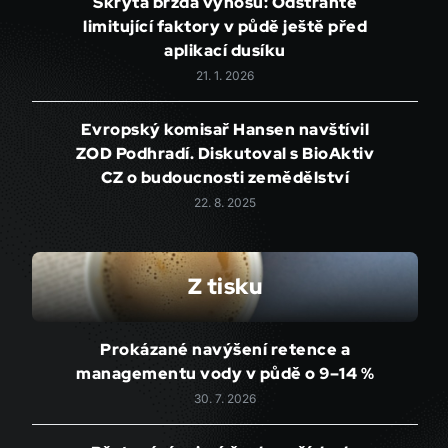
Skrytá brzda výnosu: Odstraňte
limitující faktory v půdě ještě před
aplikací dusíku
21. 1. 2026
Evropský komisař Hansen navštívil
ZOD Podhradí. Diskutoval s BioAktiv
CZ o budoucnosti zemědělství
22. 8. 2025
Z tisku
Prokázané navýšení retence a
managementu vody v půdě o 9–14 %
30. 7. 2026