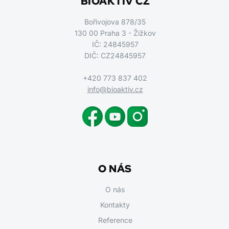
BIOAKTIV CZ
Bořivojova 878/35
130 00 Praha 3 - Žižkov
IČ: 24845957
DIČ: CZ24845957
+420 773 837 402
info@bioaktiv.cz
O NÁS
O nás
Kontakty
Reference