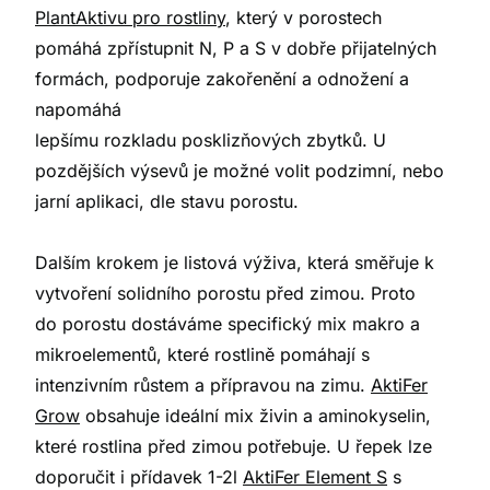
PlantAktivu pro rostliny
, který v porostech
pomáhá zpřístupnit N, P a S v dobře přijatelných
formách, podporuje zakořenění a odnožení a
napomáhá
lepšímu rozkladu posklizňových zbytků. U
pozdějších výsevů je možné volit podzimní, nebo
jarní aplikaci, dle stavu porostu.
Dalším krokem je listová výživa, která směřuje k
vytvoření solidního porostu před zimou. Proto
do porostu dostáváme specifický mix makro a
mikroelementů, které rostlině pomáhají s
intenzivním růstem a přípravou na zimu.
AktiFer
Grow
obsahuje ideální mix živin a aminokyselin,
které rostlina před zimou potřebuje. U řepek lze
doporučit i přídavek 1-2l
AktiFer Element S
s