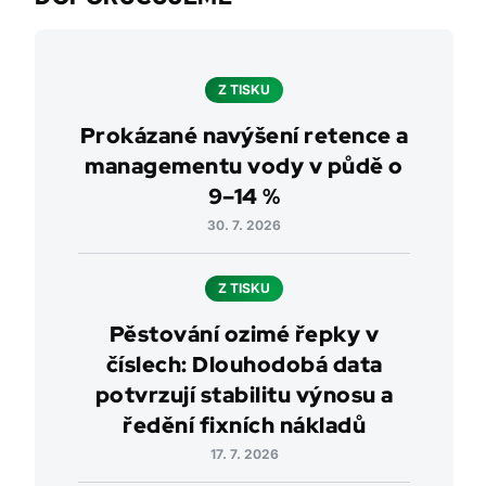
Z TISKU
Prokázané navýšení retence a
managementu vody v půdě o
9–14 %
30. 7. 2026
Z TISKU
Pěstování ozimé řepky v
číslech: Dlouhodobá data
potvrzují stabilitu výnosu a
ředění fixních nákladů
17. 7. 2026