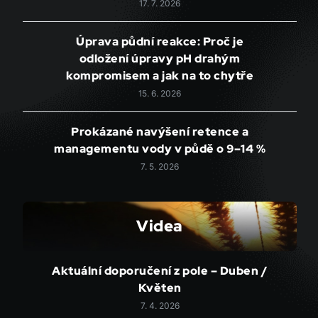
17. 7. 2026
Úprava půdní reakce: Proč je
odložení úpravy pH drahým
kompromisem a jak na to chytře
15. 6. 2026
Prokázané navýšení retence a
managementu vody v půdě o 9–14 %
7. 5. 2026
Videa
Aktuální doporučení z pole – Duben /
Květen
7. 4. 2026