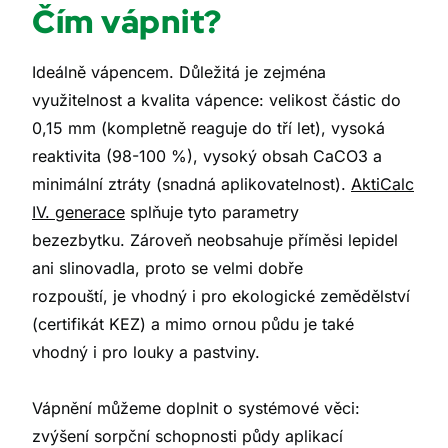
Čím vápnit?
Ideálně vápencem. Důležitá je zejména
využitelnost a kvalita vápence: velikost částic do
0,15 mm (kompletně reaguje do tří let), vysoká
reaktivita (98-100 %), vysoký obsah CaCO3 a
minimální ztráty (snadná aplikovatelnost).
AktiCalc
IV. generace
splňuje tyto parametry
bezezbytku. Zároveň neobsahuje příměsi lepidel
ani slinovadla, proto se velmi dobře
rozpouští, je vhodný i pro ekologické zemědělství
(certifikát KEZ) a mimo ornou půdu je také
vhodný i pro louky a pastviny.
Vápnění můžeme doplnit o systémové věci:
zvýšení sorpční schopnosti půdy aplikací