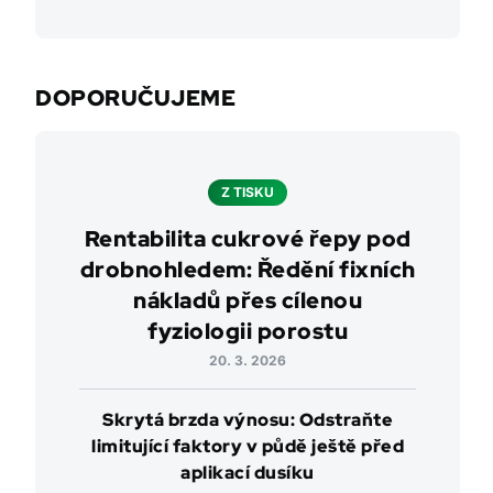
DOPORUČUJEME
Z TISKU
Rentabilita cukrové řepy pod
drobnohledem: Ředění fixních
nákladů přes cílenou
fyziologii porostu
20. 3. 2026
Skrytá brzda výnosu: Odstraňte
limitující faktory v půdě ještě před
aplikací dusíku