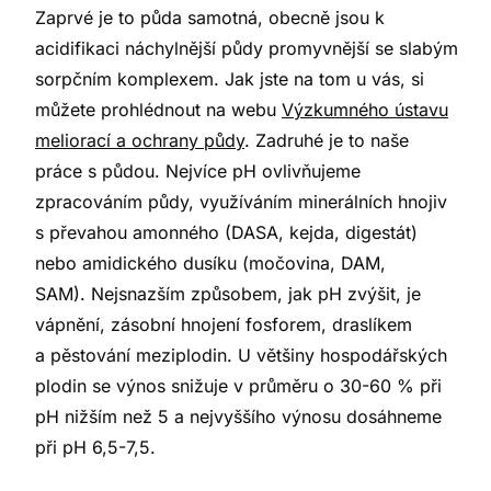
Zaprvé je to půda samotná, obecně jsou k
acidifikaci náchylnější půdy promyvnější se slabým
sorpčním komplexem. Jak jste na tom u vás, si
můžete prohlédnout na webu
Výzkumného ústavu
meliorací a ochrany půdy
. Zadruhé je to naše
práce s půdou. Nejvíce pH ovlivňujeme
zpracováním půdy, využíváním minerálních hnojiv
s převahou amonného (DASA, kejda, digestát)
nebo amidického dusíku (močovina, DAM,
SAM). Nejsnazším způsobem, jak pH zvýšit, je
vápnění, zásobní hnojení fosforem, draslíkem
a pěstování meziplodin. U většiny hospodářských
plodin se výnos snižuje v průměru o 30-60 % při
pH nižším než 5 a nejvyššího výnosu dosáhneme
při pH 6,5-7,5.