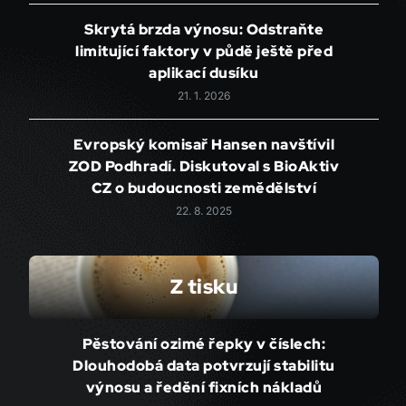
Skrytá brzda výnosu: Odstraňte
limitující faktory v půdě ještě před
aplikací dusíku
21. 1. 2026
Evropský komisař Hansen navštívil
ZOD Podhradí. Diskutoval s BioAktiv
CZ o budoucnosti zemědělství
22. 8. 2025
Z tisku
Pěstování ozimé řepky v číslech:
Dlouhodobá data potvrzují stabilitu
výnosu a ředění fixních nákladů