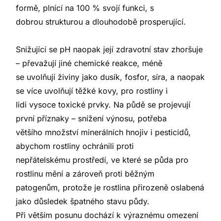
formě, plnící na 100 % svojí funkci, s
dobrou strukturou a dlouhodobě prosperující.
Snižující se pH naopak její zdravotní stav zhoršuje
– převažují jiné chemické reakce, méně
se uvolňují živiny jako dusík, fosfor, síra, a naopak
se více uvolňují těžké kovy, pro rostliny i
lidi vysoce toxické prvky. Na půdě se projevují
první příznaky – snížení výnosu, potřeba
většího množství minerálních hnojiv i pesticidů,
abychom rostliny ochránili proti
nepřátelskému prostředí, ve které se půda pro
rostlinu mění a zároveň proti běžným
patogenům, protože je rostlina přirozeně oslabená
jako důsledek špatného stavu půdy.
Při větším posunu dochází k výraznému omezení