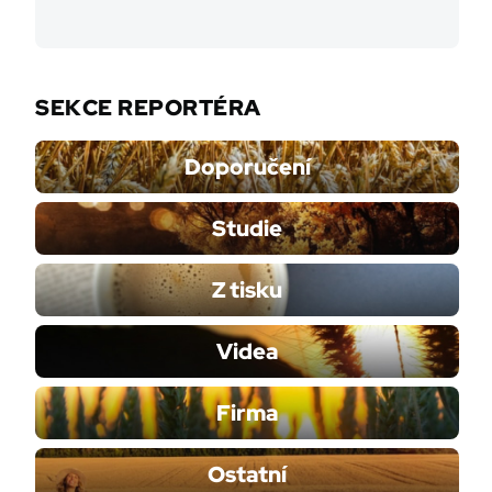
SEKCE REPORTÉRA
Doporučení
Studie
Z tisku
Videa
Firma
Ostatní