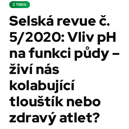
Z TISKU
Selská revue č.
5/2020: Vliv pH
na funkci půdy –
živí nás
kolabující
tlouštík nebo
zdravý atlet?