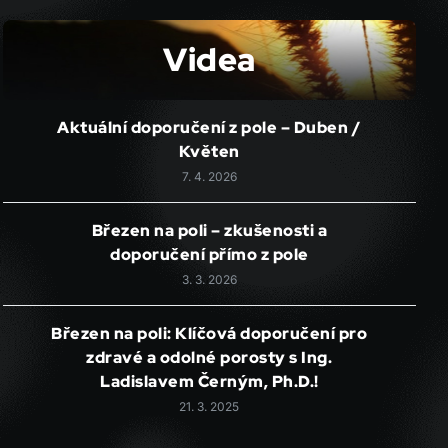
Videa
Aktuální doporučení z pole – Duben /
Květen
7. 4. 2026
Březen na poli – zkušenosti a
doporučení přímo z pole
3. 3. 2026
Březen na poli: Klíčová doporučení pro
zdravé a odolné porosty s Ing.
Ladislavem Černým, Ph.D.!
21. 3. 2025