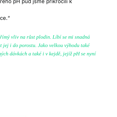
brého pH půd jsme přikročili k
ce.“
ímý vliv na růst plodin. Líbí se mi snadná
 jej i do porostu. Jako velkou výhodu také
ch dávkách a také i v kejdě, jejíž pH se nyní