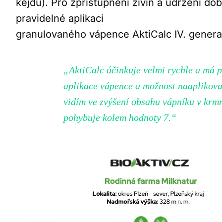
kejdu). Pro zpřístupnění živin a udržení do
pravidelné aplikaci
granulovaného vápence AktiCalc IV. genera
„AktiCalc účinkuje velmi rychle a má př
aplikace vápence a možnost naaplikovat
vidím ve zvýšení obsahu vápníku v krmný
pohybuje kolem hodnoty 7.“