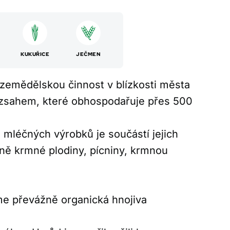
KUKUŘICE
JEČMEN
zemědělskou činnost v blízkosti města
ozsahem, které obhospodařuje přes 500
mléčných výrobků je součástí jejich
avně krmné plodiny, pícniny, krmnou
e převážně organická hnojiva