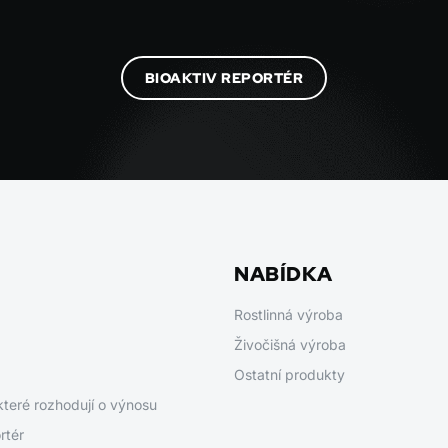
BIOAKTIV REPORTÉR
NABÍDKA
Rostlinná výroba
Živočišná výroba
Ostatní produkty
které rozhodují o výnosu
rtér