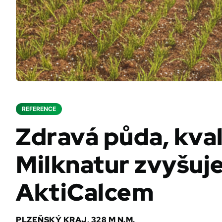
REFERENCE
Zdravá půda, kval
Milknatur zvyšuje
AktiCalcem
PLZEŇSKÝ KRAJ, 328 M N.M.