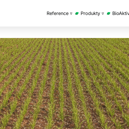
Reference ▿
Produkty ▿
BioAkti