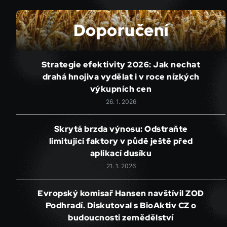
Doporučení
Strategie efektivity 2026: Jak nechat
drahá hnojiva vydělat i v roce nízkých
výkupních cen
26. 1. 2026
Skrytá brzda výnosu: Odstraňte
limitující faktory v půdě ještě před
aplikací dusíku
21. 1. 2026
Evropský komisař Hansen navštívil ZOD
Podhradí. Diskutoval s BioAktiv CZ o
budoucnosti zemědělství