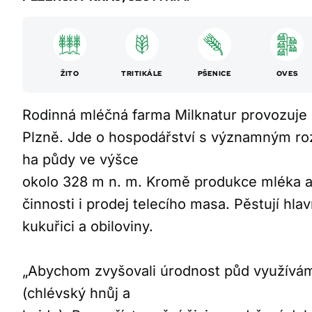
ŽITO
TRITIKÁLE
PŠENICE
OVES
Rodinná mléčná farma Milknatur provozuje 
Plzně. Jde o hospodářství s významným r
ha půdy ve výšce
okolo 328 m n. m. Kromě produkce mléka a 
činnosti i prodej telecího masa. Pěstují hl
kukuřici a obiloviny.
„Abychom zvyšovali úrodnost půd využívám
(chlévský hnůj a