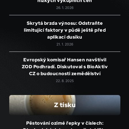
nízkých výkupních cen
26. 1. 2026
Skrytá brzda výnosu: Odstraňte
limitující faktory v půdě ještě před
aplikací dusíku
21. 1. 2026
Evropský komisař Hansen navštívil
ZOD Podhradí. Diskutoval s BioAktiv
CZ o budoucnosti zemědělství
22. 8. 2025
Z tisku
Pěstování ozimé řepky v číslech: