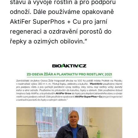
stavu a vývoje rostlin a pro podporu
odnoží. Dále používáme opakovaně
AktiFer SuperPhos + Cu pro jarní
regeneraci a ozdravění porostů do
řepky a ozimých obilovin.”