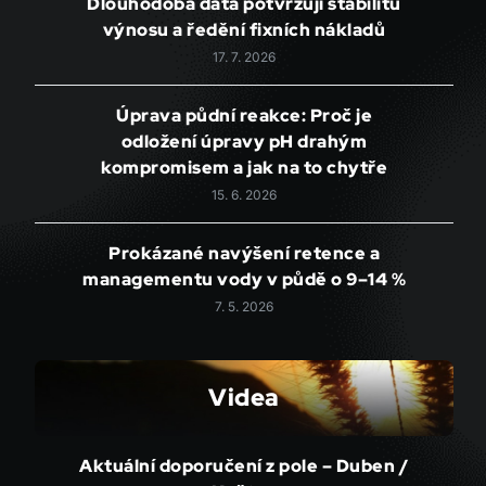
Dlouhodobá data potvrzují stabilitu
výnosu a ředění fixních nákladů
17. 7. 2026
Úprava půdní reakce: Proč je
odložení úpravy pH drahým
kompromisem a jak na to chytře
15. 6. 2026
Prokázané navýšení retence a
managementu vody v půdě o 9–14 %
7. 5. 2026
Videa
Aktuální doporučení z pole – Duben /