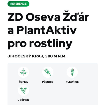
REFERENCE
ZD Oseva Žďár
a PlantAktiv
pro rostliny
JIHOČESKÝ KRAJ, 380 M N.M.
ŘEPKA
PŠENICE
KUKUŘICE
JEČMEN