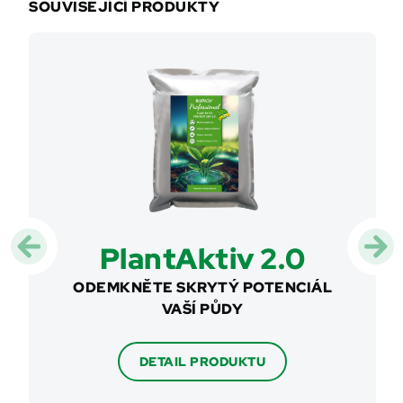
SOUVISEJÍCÍ PRODUKTY
ow
PlantAktiv 2.0
A
STOVÉ
ODEMKNĚTE SKRYTÝ POTENCIÁL
CHYT
 RŮSTU
VAŠÍ PŮDY
HNOJI
DETAIL PRODUKTU