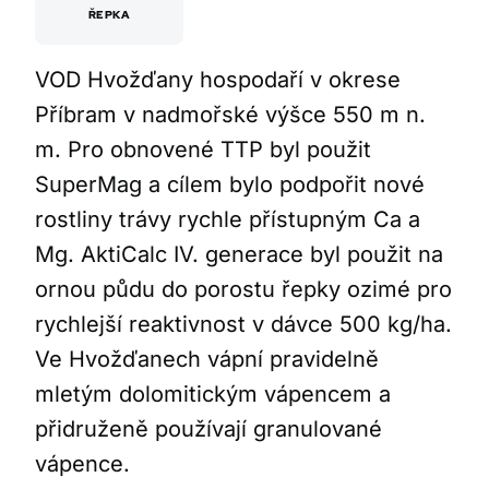
ŘEPKA
VOD Hvožďany hospodaří v okrese
Příbram v nadmořské výšce 550 m n.
m. Pro obnovené TTP byl použit
SuperMag a cílem bylo podpořit nové
rostliny trávy rychle přístupným Ca a
Mg. AktiCalc IV. generace byl použit na
ornou půdu do porostu řepky ozimé pro
rychlejší reaktivnost v dávce 500 kg/ha.
Ve Hvožďanech vápní pravidelně
mletým dolomitickým vápencem a
přidruženě používají granulované
vápence.