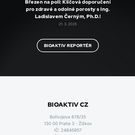
Březen na poli: Klíčová doporučení
pro zdravé a odolné porosty s Ing.
Ladislavem Černým, Ph.D.!
21. 3. 2025
BIOAKTIV REPORTÉR
BIOAKTIV CZ
Bořivojova 878/35
130 00 Praha 3 - Žižkov
IČ: 24845957