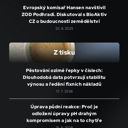
Evropský komisař Hansen navštívil
ZOD Podhradí. Diskutoval s BioAktiv
CZ o budoucnosti zemědělství
22. 8. 2025
Z tisku
Pěstování ozimé řepky v číslech:
Dlouhodobá data potvrzují stabilitu
výnosu a ředění fixních nákladů
17. 7. 2026
Úprava půdní reakce: Proč je
odložení úpravy pH drahým
kompromisem a jak na to chytře
15. 6. 2026