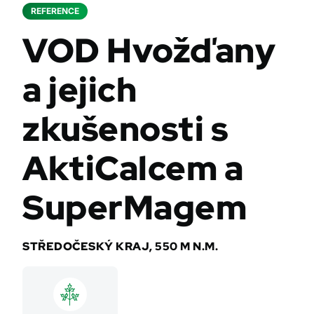
REFERENCE
VOD Hvožďany
a jejich
zkušenosti s
AktiCalcem a
SuperMagem
STŘEDOČESKÝ KRAJ, 550 M N.M.