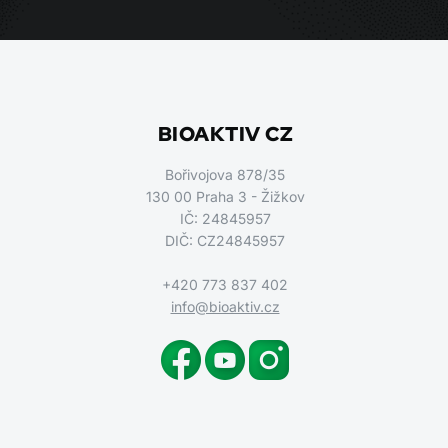
BIOAKTIV CZ
Bořivojova 878/35
130 00 Praha 3 - Žižkov
IČ: 24845957
DIČ: CZ24845957
+420 773 837 402
info@bioaktiv.cz