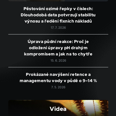
Pěstování ozimé řepky v číslech:
Dlouhodobá data potvrzují stabilitu
výnosu a ředění fixních nákladů
17. 7. 2026
Úprava půdní reakce: Proč je
odložení úpravy pH drahým
kompromisem a jak na to chytře
15. 6. 2026
Prokázané navýšení retence a
managementu vody v půdě o 9–14 %
7. 5. 2026
Videa