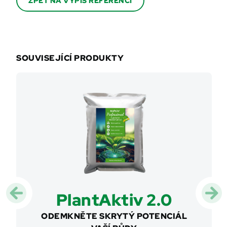
ZPĚT NA VÝPIS REFERENCÍ
SOUVISEJÍCÍ PRODUKTY
ow
PlantAktiv 2.0
A
STOVÉ
ODEMKNĚTE SKRYTÝ POTENCIÁL
CHYT