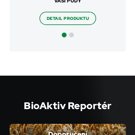
 RŮSTU
VAŠÍ PŮDY
HNOJI
DETAIL PRODUKTU
BioAktiv Reportér
Doporučení