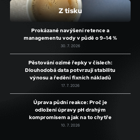
Z tisku
Prokázané navýšení retence a
managementu vody v půdě o 9–14 %
30. 7. 2026
Pěstování ozimé řepky v číslech:
Dlouhodobá data potvrzují stabilitu
výnosu a ředění fixních nákladů
17. 7. 2026
Úprava půdní reakce: Proč je
odložení úpravy pH drahým
kompromisem a jak na to chytře
10. 7. 2026