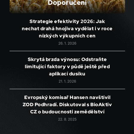
Doporučení
Strategie efektivity 2026: Jak
nechat drahá hnojiva vydělat i v roce
nízkých výkupních cen
26. 1. 2026
Skrytá brzda výnosu: Odstraňte
limitující faktory v půdě ještě před
aplikací dusíku
21. 1. 2026
Evropský komisař Hansen navštívil
ZOD Podhradí. Diskutoval s BioAktiv
CZ o budoucnosti zemědělství
22. 8. 2025