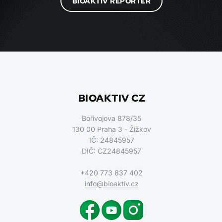
BIOAKTIV REPORTÉR
BIOAKTIV CZ
Bořivojova 878/35
130 00 Praha 3 - Žižkov
IČ: 24845957
DIČ: CZ24845957
+420 773 837 402
info@bioaktiv.cz