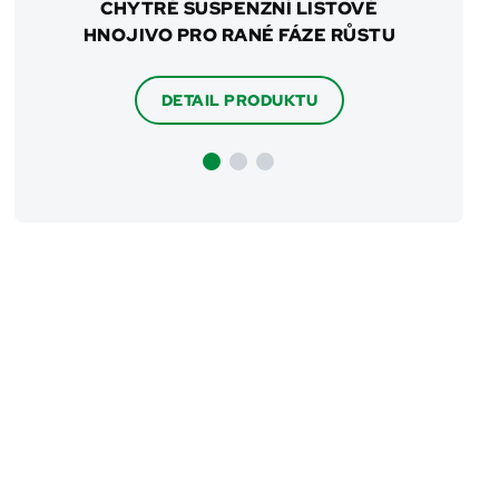
PRO
CHYTRÉ SUSPENZNÍ LISTOVÉ
SOFIST
HNOJIVO PRO RANÉ FÁZE RŮSTU
HNOJI
DETAIL PRODUKTU