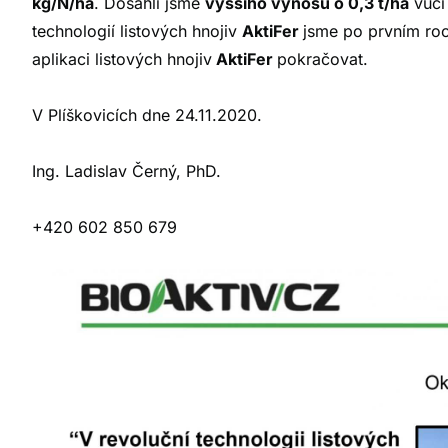
kg/N/ha
. Dosáhli jsme
vyššího výnosu o 0,3 t/ha
vůči 
technologií listových hnojiv
AktiFer
jsme po prvním roc
aplikaci listových hnojiv
AktiFer
pokračovat.
V Plíškovicích dne 24.11.2020.
Ing. Ladislav Černý, PhD.
+420 602 850 679