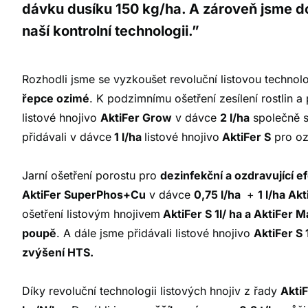
dávku dusíku 150 kg/ha. A zároveň jsme do
naší kontrolní technologii.”
Rozhodli jsme se vyzkoušet revoluční listovou technol
řepce ozimé
. K podzimnímu ošetření zesílení rostlin a
listové hnojivo
AktiFer Grow
v dávce
2 l/ha
společně s
přidávali v dávce
1 l/ha
listové
hnojivo
AktiFer S
pro oz
Jarní ošetření porostu pro
dezinfekční a ozdravující e
AktiFer SuperPhos+Cu
v dávce
0,75 l/ha
+
1 l/ha Akt
ošetření listovým hnojivem
AktiFer S 1l/ ha a AktiFer 
poupě
. A dále jsme přidávali listové hnojivo
AktiFer S 
zvýšení HTS.
Díky revoluční technologii listových hnojiv z řady
Akti