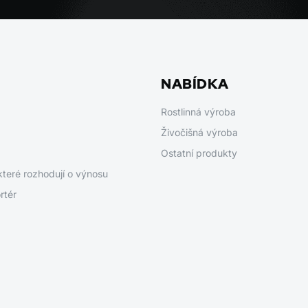
NABÍDKA
Rostlinná výroba
Živočišná výroba
Ostatní produkty
které rozhodují o výnosu
rtér