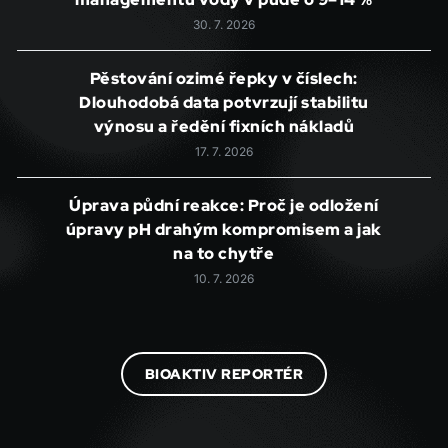
30. 7. 2026
Pěstování ozimé řepky v číslech:
Dlouhodobá data potvrzují stabilitu
výnosu a ředění fixních nákladů
17. 7. 2026
Úprava půdní reakce: Proč je odložení
úpravy pH drahým kompromisem a jak
na to chytře
10. 7. 2026
BIOAKTIV REPORTÉR