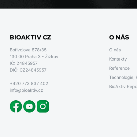
BIOAKTIV CZ
O NÁS
Bořivojova 878/35
O nás
130 00 Praha 3 - Žižkov
Kontakty
IČ: 24845957
Reference
DIČ: CZ24845957
Technologie, 
+420 773 837 402
BioAktiv Repo
info@bioaktiv.cz