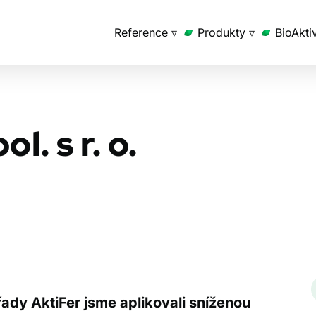
Reference ▿
Produkty ▿
BioAkti
 s r. o.
AktiFer S
 řady AktiFer jsme aplikovali sníženou