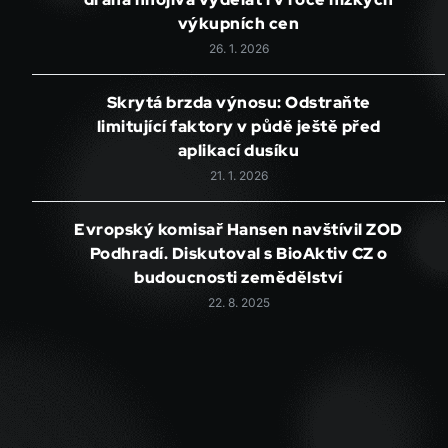
výkupních cen
26. 1. 2026
Skrytá brzda výnosu: Odstraňte
limitující faktory v půdě ještě před
aplikací dusíku
21. 1. 2026
Evropský komisař Hansen navštívil ZOD
Podhradí. Diskutoval s BioAktiv CZ o
budoucnosti zemědělství
22. 8. 2025