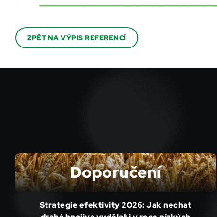
ZPĚT NA VÝPIS REFERENCÍ
Doporučení
Strategie efektivity 2026: Jak nechat
drahá hnojiva vydělat i v roce nízkých