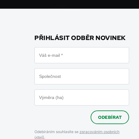
PŘIHLÁSIT ODBĚR NOVINEK
ODEBÍRAT
Odebíráním souhlasíte se
zpracováním osobních
údajů.