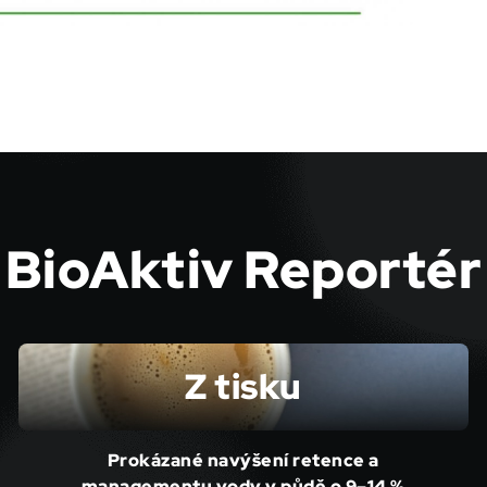
BioAktiv Reportér
Z tisku
Prokázané navýšení retence a
managementu vody v půdě o 9–14 %