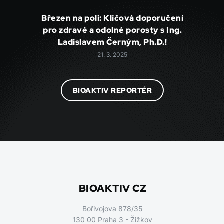
Březen na poli: Klíčová doporučení
pro zdravé a odolné porosty s Ing.
Ladislavem Černým, Ph.D.!
21. 3. 2025
BIOAKTIV REPORTÉR
BIOAKTIV CZ
Bořivojova 878/35
130 00 Praha 3 - Žižkov