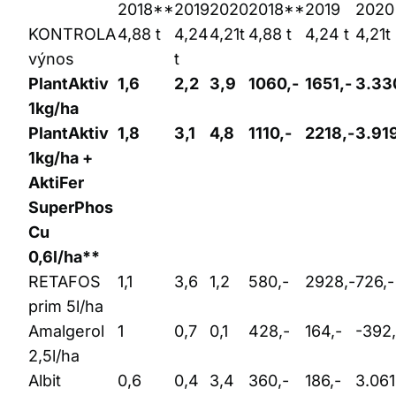
2018**
2019
2020
2018**
2019
2020
KONTROLA
4,88 t
4,24
4,21t
4,88 t
4,24 t
4,21t
výnos
t
PlantAktiv
1,6
2,2
3,9
1060,-
1651,-
3.33
1kg/ha
PlantAktiv
1,8
3,1
4,8
1110,-
2218,-
3.919
1kg/ha +
AktiFer
SuperPhos
Cu
0,6l/ha**
RETAFOS
1,1
3,6
1,2
580,-
2928,-
726,-
prim 5l/ha
Amalgerol
1
0,7
0,1
428,-
164,-
-392,
2,5l/ha
Albit
0,6
0,4
3,4
360,-
186,-
3.061