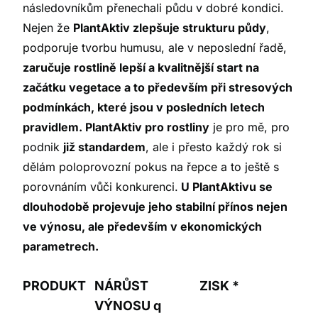
následovníkům přenechali půdu v dobré kondici.
Nejen že
PlantAktiv zlepšuje strukturu půdy
,
podporuje tvorbu humusu, ale v neposlední řadě,
zaručuje rostlině lepší a kvalitnější start na
začátku vegetace a to především při stresových
podmínkách, které jsou v posledních letech
pravidlem. PlantAktiv pro rostliny
je pro mě, pro
podnik
již standardem
, ale i přesto každý rok si
dělám poloprovozní pokus na řepce a to ještě s
porovnáním vůči konkurenci.
U PlantAktivu se
dlouhodobě projevuje jeho stabilní přínos nejen
ve výnosu, ale především v ekonomických
parametrech.
PRODUKT
NÁRŮST
ZISK *
VÝNOSU q