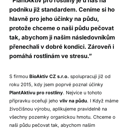
“PlantAktiv pro rostliny je u nás na
podniku již standardem. Ceníme si ho
hlavně pro jeho účinky na půdu,
protože chceme o naši půdu pečovat
tak, abychom ji našim následovníkům
přenechali v dobré kondici. Zároveň i
pomáhá rostlinám ve stresu.”
S firmou
BioAktiv CZ s.r.o.
spolupracuji již od
roku 2015, kdy jsem poprvé poznal účinky
PlantAktivu pro rostliny
. Nejvíce u tohoto
přípravku oceňuji jeho
vliv na půdu
. I Když máme
živočišnou výrobu, aplikujeme pravidelně na
všechny pozemky organickou hmotu. Chceme o
naši půdu pečovat tak, abychom našim