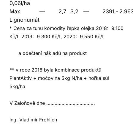
0,06l/ha
Max
—
2,7
3,2
—
2391,-
2.963
Lignohumát
* Cena za tunu komodity řepka olejka
2018: 9.100
Kč/t, 2019: 9.300 Kč/t, 2020: 9.550 Kč/t
a odečtení nákladů na produkt
** v roce 2018 byla kombinace produktů
PlantAktiv + močovina 5kg N/ha + hořká sůl
5kg/ha
V Zaloňově dne ……………………………..
Ing. Vladimír Frohlich