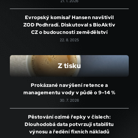
21. 1. 2026
Evropský komisař Hansen navštívil
ZOD Podhradí. Diskutoval s BioAktiv
CZ o budoucnosti zemědělství
22. 8. 2025
Z tisku
Prokázané navýšení retence a
managementu vody v půdě o 9–14 %
30. 7. 2026
Pěstování ozimé řepky v číslech:
Dlouhodobá data potvrzují stabilitu
výnosu a ředění fixních nákladů