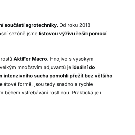
dní součástí agrotechniky.
Od roku 2018
tošní sezóně jsme
listovou výživu řešili pomocí
orostů
AktiFer Macro
. Hnojivo s vysokým
velkým množstvím adjuvantů je
ideální do
intenzivního sucha pomohli přežít bez většího
elátové formě, jsou tedy snadno a rychle
m během vstřebávání rostlinou. Praktická je i