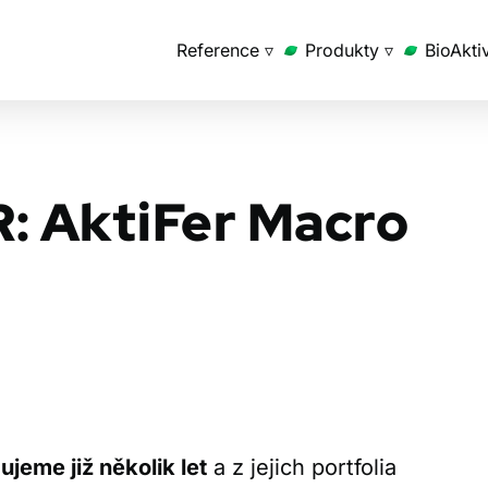
Reference ▿
Produkty ▿
BioAkti
R: AktiFer Macro
ujeme již několik let
a z jejich portfolia