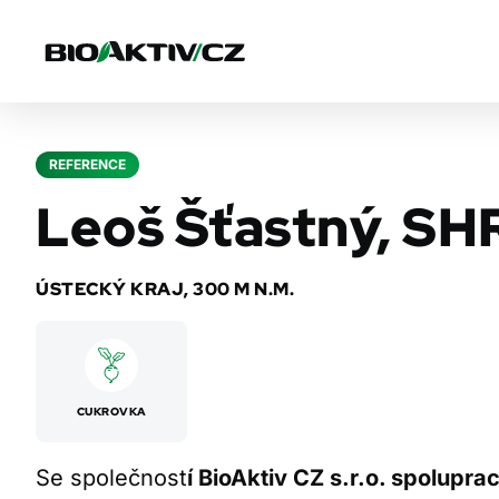
REFERENCE
Leoš Šťastný, SH
ÚSTECKÝ KRAJ, 300 M N.M.
CUKROVKA
Se společnost
í BioAktiv CZ s.r.o. spoluprac