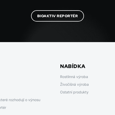
BIOAKTIV REPORTÉR
NABÍDKA
Rostlinná výroba
Živočišná výroba
Ostatní produkty
které rozhodují o výnosu
rtér