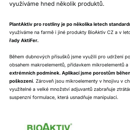
využíváme hned několik produktů.
PlantAktiv pro rostliny je po několika letech standar
využíváme na farmě i jiné produkty BioAktiv CZ a v le
řady AktiFer.
Během dubnových přísušků jsme využili pro udržení p
obsahem makroelementů, přídavkem mikroelementů a 
extrémních podmínek. Aplikací jsme porostům během 
poškození
. Zároveň jsou mikroelementy v hnojivu v ch
využitelné a velké množství adjuvantů zabraňuje ztrátá
suspenzní formulace, která usnadňuje manipulaci.