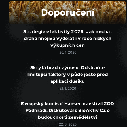
Doporučení
Strategie efektivity 2026: Jak nechat
drahá hnojiva vydělat i v roce nízkých
výkupních cen
26. 1. 2026
Skrytá brzda výnosu: Odstraňte
limitující faktory v půdě ještě před
aplikací dusíku
21. 1. 2026
Evropský komisař Hansen navštívil ZOD
Podhradí. Diskutoval s BioAktiv CZ o
budoucnosti zemědělství
22. 8. 2025