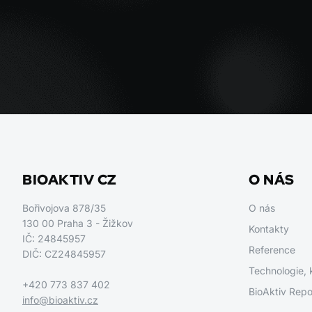
BIOAKTIV CZ
O NÁS
Bořivojova 878/35
O nás
130 00 Praha 3 - Žižkov
Kontakty
IČ: 24845957
Reference
DIČ: CZ24845957
Technologie, 
+420 773 837 402
BioAktiv Repo
info@bioaktiv.cz