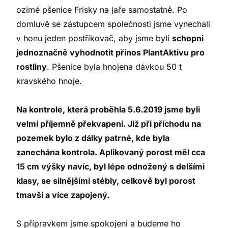
ozimé pšenice Frisky na jaře samostatně. Po
domluvě se zástupcem společnosti jsme vynechali
v honu jeden postřikovač, aby jsme byli
schopni
jednoznačně vyhodnotit přínos PlantAktivu pro
rostliny
. Pšenice byla hnojena dávkou 50 t
kravského hnoje.
Na kontrole, která proběhla 5.6.2019 jsme byli
velmi příjemně překvapeni. Již při příchodu na
pozemek bylo z dálky patrné, kde byla
zanechána kontrola. Aplikovaný porost měl cca
15 cm výšky navíc, byl lépe odnožený s delšími
klasy, se silnějšími stébly, celkově byl porost
tmavší a více zapojený.
S přípravkem jsme spokojeni a budeme ho