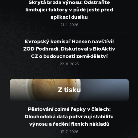
Skrytá brzda výnosu: Odstraňte
limitující faktory v půdě ještě před
aplikací dusíku
21. 1. 2026
Evropský komisař Hansen navštívil
ZOD Podhradí. Diskutoval s BioAktiv
CZ o budoucnosti zemědělství
22. 8. 2025
Z tisku
Pěstování ozimé řepky v číslech:
Dlouhodobá data potvrzují stabilitu
výnosu a ředění fixních nákladů
17. 7. 2026