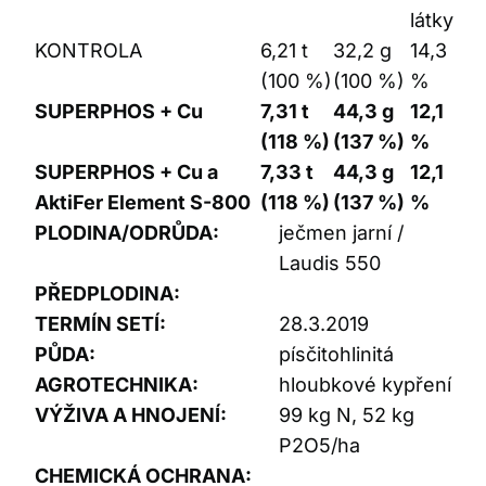
látky
KONTROLA
6,21 t
32,2 g
14,3
(100 %)
(100 %)
%
SUPERPHOS + Cu
7,31 t
44,3 g
12,1
(118 %)
(137 %)
%
SUPERPHOS + Cu a
7,33 t
44,3 g
12,1
AktiFer Element S-800
(118 %)
(137 %)
%
PLODINA/ODRŮDA:
ječmen jarní /
Laudis 550
PŘEDPLODINA:
TERMÍN SETÍ:
28.3.2019
PŮDA:
písčitohlinitá
AGROTECHNIKA:
hloubkové kypření
VÝŽIVA A HNOJENÍ:
99 kg N, 52 kg
P2O5/ha
CHEMICKÁ OCHRANA: