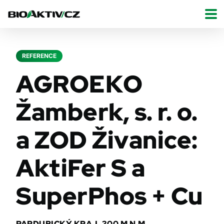
REFERENCE
AGROEKO
Žamberk, s. r. o.
a ZOD Živanice:
AktiFer S a
SuperPhos + Cu
PARDUBICKÝ KRAJ, 300 M N.M.