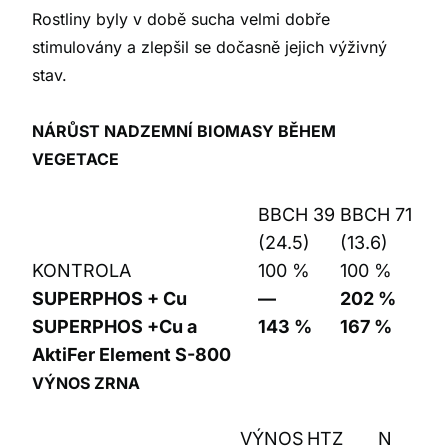
Rostliny byly v době sucha velmi dobře
stimulovány a zlepšil se dočasně jejich výživný
stav.
NÁRŮST NADZEMNÍ BIOMASY BĚHEM
VEGETACE
BBCH 39
BBCH 71
(24.5)
(13.6)
KONTROLA
100 %
100 %
SUPERPHOS + Cu
—
202 %
SUPERPHOS +Cu a
143 %
167 %
AktiFer Element S-800
VÝNOS ZRNA
VÝNOS
HTZ
N