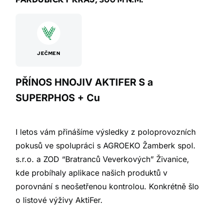
JEČMEN
PŘÍNOS HNOJIV AKTIFER S a
SUPERPHOS + Cu
I letos vám přinášíme výsledky z poloprovozních
pokusů ve spolupráci s AGROEKO Žamberk spol.
s.r.o. a ZOD “Bratranců Veverkových” Živanice,
kde probíhaly aplikace našich produktů v
porovnání s neošetřenou kontrolou. Konkrétně šlo
o listové výživy AktiFer.