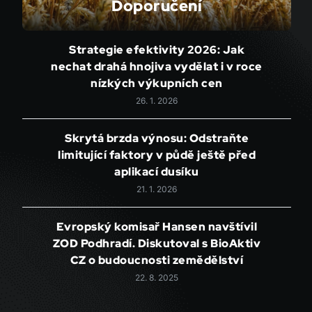
Doporučení
Strategie efektivity 2026: Jak
nechat drahá hnojiva vydělat i v roce
nízkých výkupních cen
26. 1. 2026
Skrytá brzda výnosu: Odstraňte
limitující faktory v půdě ještě před
aplikací dusíku
21. 1. 2026
Evropský komisař Hansen navštívil
ZOD Podhradí. Diskutoval s BioAktiv
CZ o budoucnosti zemědělství
22. 8. 2025