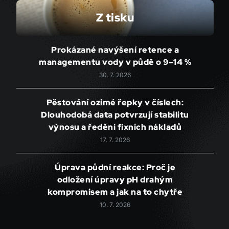
Z tisku
Prokázané navýšení retence a
managementu vody v půdě o 9–14 %
30. 7. 2026
Pěstování ozimé řepky v číslech:
Dlouhodobá data potvrzují stabilitu
výnosu a ředění fixních nákladů
17. 7. 2026
Úprava půdní reakce: Proč je
odložení úpravy pH drahým
kompromisem a jak na to chytře
10. 7. 2026