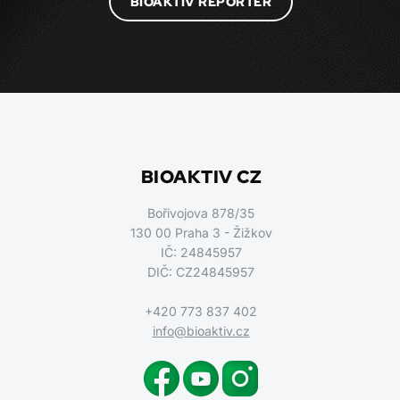
BIOAKTIV REPORTÉR
BIOAKTIV CZ
Bořivojova 878/35
130 00 Praha 3 - Žižkov
IČ: 24845957
DIČ: CZ24845957
+420 773 837 402
info@bioaktiv.cz