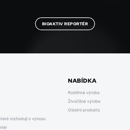
BIOAKTIV REPORTÉR
NABÍDKA
Rostlinná výroba
Živočišná výroba
Ostatní produkty
které rozhodují o výnosu
rtér