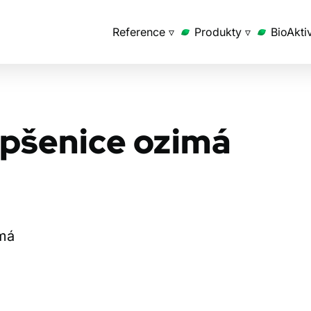
Reference ▿
Produkty ▿
BioAkti
 pšenice ozimá
imá