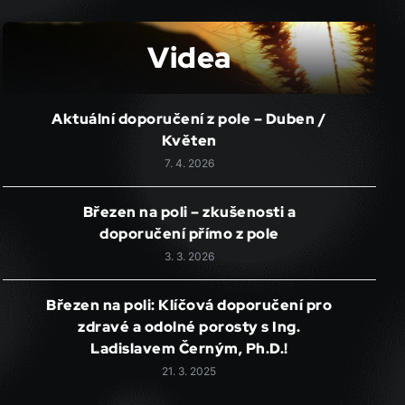
Videa
Aktuální doporučení z pole – Duben /
Květen
7. 4. 2026
Březen na poli – zkušenosti a
doporučení přímo z pole
3. 3. 2026
Březen na poli: Klíčová doporučení pro
zdravé a odolné porosty s Ing.
Ladislavem Černým, Ph.D.!
21. 3. 2025