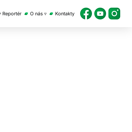
v Reportér
O nás ▿
Kontakty