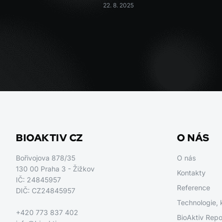
22. 8. 2025
BIOAKTIV CZ
O NÁS
Bořivojova 878/35
O nás
130 00 Praha 3 - Žižkov
Kontakty
IČ: 24845957
Reference
DIČ: CZ24845957
Technologie, 
+420 773 837 402
BioAktiv Repo