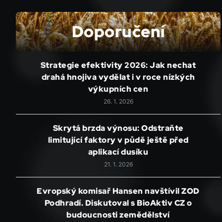
Doporučení
Strategie efektivity 2026: Jak nechat
drahá hnojiva vydělat i v roce nízkých
výkupních cen
26. 1. 2026
Skrytá brzda výnosu: Odstraňte
limitující faktory v půdě ještě před
aplikací dusíku
21. 1. 2026
Evropský komisař Hansen navštívil ZOD
Podhradí. Diskutoval s BioAktiv CZ o
budoucnosti zemědělství