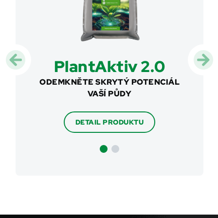
ro
PlantAktiv 2.0
A
ODEMKNĚTE SKRYTÝ POTENCIÁL
VAŠÍ PŮDY
NZNÍ
SOF
RO
L
DETAIL PRODUKTU
ŮSTU
GE