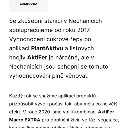
CUKROVKA
Se zkušební stanicí v Nechanicích
spolupracujeme od roku 2017.
Vyhodnocení cukrové řepy po
aplikaci
PlantAktivu
a listových
hnojiv
AktiFer
je náročné, ale v
Nechanicích jsou schopni se tomuto
vyhodnocování plně věnovat.
Každý rok se snažíme aplikaci produktů
přizpůsobit vývoji počasí tak, aby měla co největší
efekt. V roce 2020 jsme volili kombinaci
AktiFer
Macro EXTRA
pro doplnění živin ve fázi vegetace,
kdy rostliny mohou přijímat živiny kořenem, a v