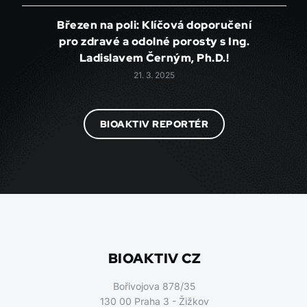
Březen na poli: Klíčová doporučení
pro zdravé a odolné porosty s Ing.
Ladislavem Černým, Ph.D.!
21. 3. 2025
BIOAKTIV REPORTÉR
BIOAKTIV CZ
Bořivojova 878/35
130 00 Praha 3 - Žižkov