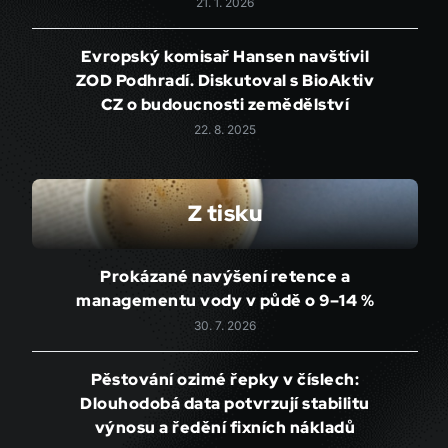
21. 1. 2026
Evropský komisař Hansen navštívil
ZOD Podhradí. Diskutoval s BioAktiv
CZ o budoucnosti zemědělství
22. 8. 2025
Z tisku
Prokázané navýšení retence a
managementu vody v půdě o 9–14 %
30. 7. 2026
Pěstování ozimé řepky v číslech:
Dlouhodobá data potvrzují stabilitu
výnosu a ředění fixních nákladů