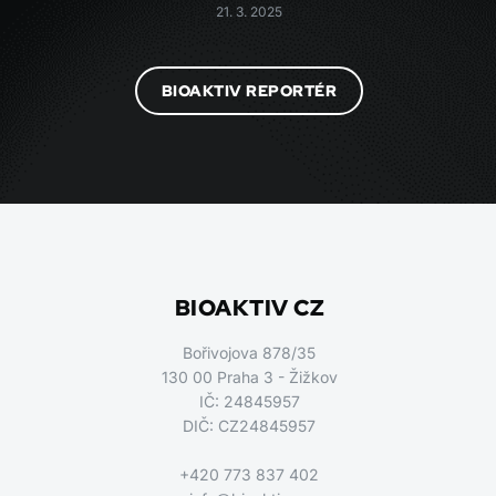
21. 3. 2025
BIOAKTIV REPORTÉR
BIOAKTIV CZ
Bořivojova 878/35
130 00 Praha 3 - Žižkov
IČ: 24845957
DIČ: CZ24845957
+420 773 837 402