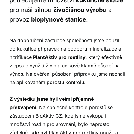
potřebujeme množství
kukuřičné siláže
pro naši silnou
živočišnou výrobu
a
provoz
bioplynové stanice
.
Na doporučení zástupce společnosti jsme použili
do kukuřice přípravek na podporu mineralizace a
nitrifikace
PlantAktiv pro rostliny
, který efektivně
zlepšuje využití živin a celkově kladně působí na
výnos. Na ověření působení přípravku jsme nechali
na aplikovaném porostu kontrolu.
Z výsledku jsme byli velmi příjemně
překvapeni.
Na společné kontrole porostů se
zástupcem BioAktiv CZ, kde jsme vykopali
množství rostlin pro srovnání, bylo naprosto
zřetelné, kde byl PlantAktiv pro rostliny použit a