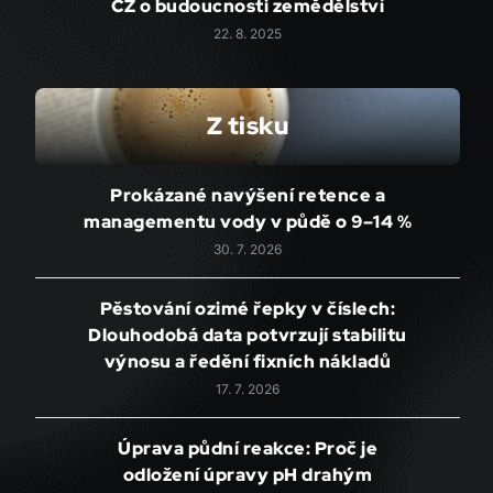
CZ o budoucnosti zemědělství
22. 8. 2025
Z tisku
Prokázané navýšení retence a
managementu vody v půdě o 9–14 %
30. 7. 2026
Pěstování ozimé řepky v číslech:
Dlouhodobá data potvrzují stabilitu
výnosu a ředění fixních nákladů
17. 7. 2026
Úprava půdní reakce: Proč je
odložení úpravy pH drahým