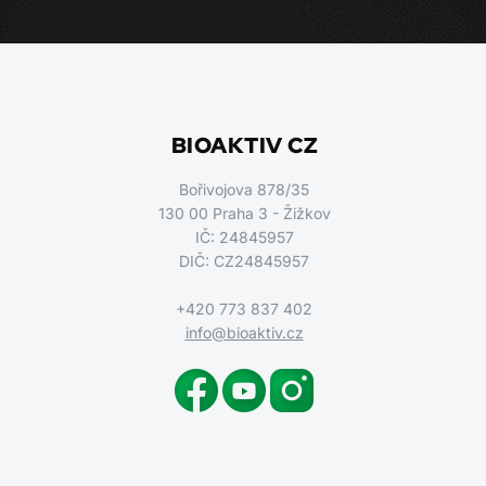
BIOAKTIV CZ
Bořivojova 878/35
130 00 Praha 3 - Žižkov
IČ: 24845957
DIČ: CZ24845957
+420 773 837 402
info@bioaktiv.cz