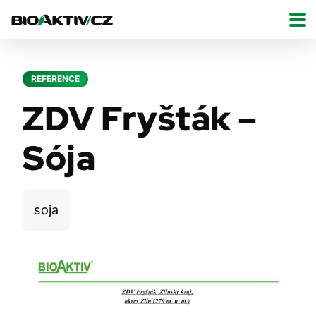
REFERENCE
ZDV Fryšták –
Sója
soja