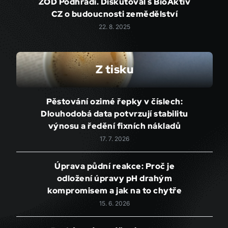
ZOD Podhradí. Diskutoval s BioAktiv
CZ o budoucnosti zemědělství
22. 8. 2025
Z tisku
Pěstování ozimé řepky v číslech:
Dlouhodobá data potvrzují stabilitu
výnosu a ředění fixních nákladů
17. 7. 2026
Úprava půdní reakce: Proč je
odložení úpravy pH drahým
kompromisem a jak na to chytře
15. 6. 2026