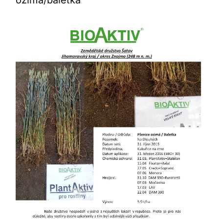
ozimá/baletka