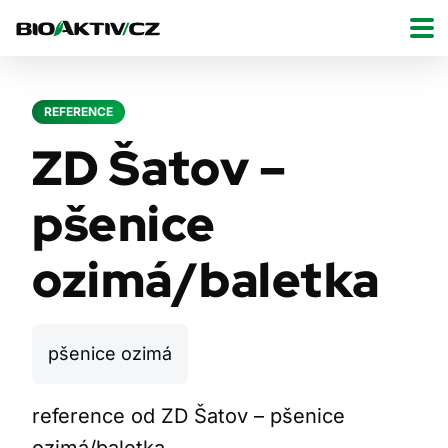
REFERENCE
ZD Šatov –
pšenice
ozimá/baletka
pšenice ozimá
reference od ZD Šatov – pšenice