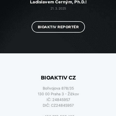
Ladislavem Černým, Ph.D.!
21. 3. 2025
BIOAKTIV REPORTÉR
BIOAKTIV CZ
Bořivojova 878/35
130 00 Praha 3 - Žižkov
IČ: 24845957
DIČ: CZ24845957