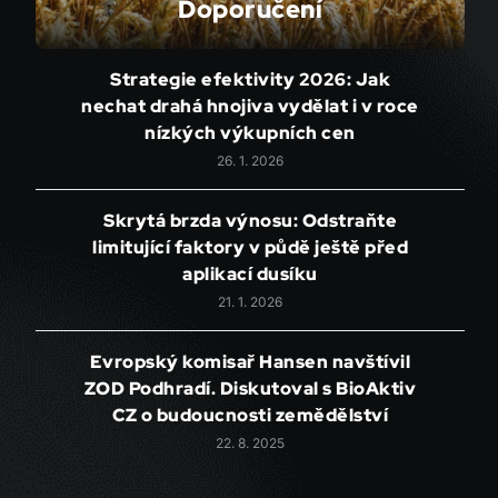
Doporučení
Strategie efektivity 2026: Jak
nechat drahá hnojiva vydělat i v roce
nízkých výkupních cen
26. 1. 2026
Skrytá brzda výnosu: Odstraňte
limitující faktory v půdě ještě před
aplikací dusíku
21. 1. 2026
Evropský komisař Hansen navštívil
ZOD Podhradí. Diskutoval s BioAktiv
CZ o budoucnosti zemědělství
22. 8. 2025