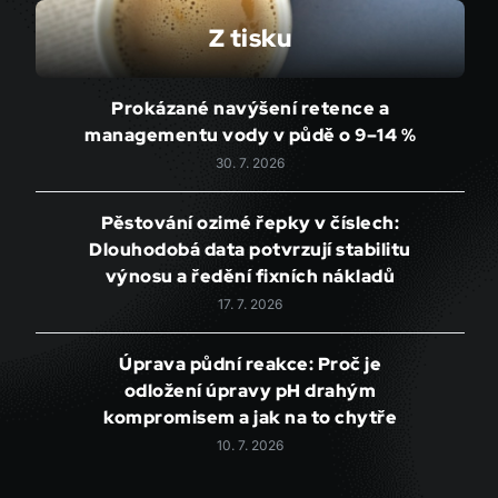
Z tisku
Prokázané navýšení retence a
managementu vody v půdě o 9–14 %
30. 7. 2026
Pěstování ozimé řepky v číslech:
Dlouhodobá data potvrzují stabilitu
výnosu a ředění fixních nákladů
17. 7. 2026
Úprava půdní reakce: Proč je
odložení úpravy pH drahým
kompromisem a jak na to chytře
10. 7. 2026