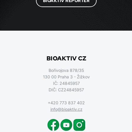
BIOAKTIV REPORTÉR
BIOAKTIV CZ
Bořivojova 878/35
130 00 Praha 3 - Žižkov
IČ: 24845957
DIČ: CZ24845957
+420 773 837 402
info@bioaktiv.cz