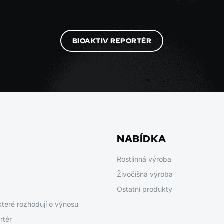
BIOAKTIV REPORTÉR
NABÍDKA
Rostlinná výroba
Živočišná výroba
Ostatní produkty
které rozhodují o výnosu
rtér