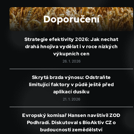
Doporučení
Strategie efektivity 2026: Jak nechat
drahá hnojiva vydělat i v roce nízkých
výkupních cen
26. 1. 2026
Skrytá brzda výnosu: Odstraňte
limitující faktory v půdě ještě před
aplikací dusíku
21. 1. 2026
Evropský komisař Hansen navštívil ZOD
Podhradí. Diskutoval s BioAktiv CZ o
budoucnosti zemědělství