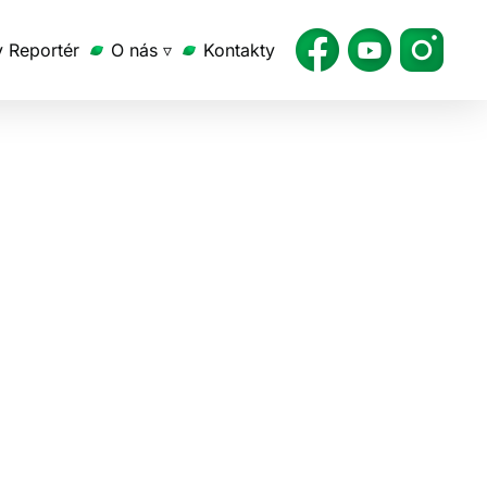
v Reportér
O nás ▿
Kontakty