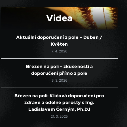
Videa
Aktuální doporučení z pole – Duben /
Květen
7. 4. 2026
Březen na poli – zkušenosti a
doporučení přímo z pole
3. 3. 2026
Březen na poli: Klíčová doporučení pro
zdravé a odolné porosty s Ing.
Ladislavem Černým, Ph.D.!
21. 3. 2025