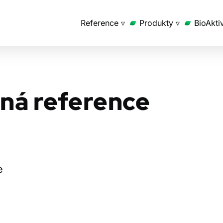
Reference ▿
Produkty ▿
BioAkti
ná reference
e