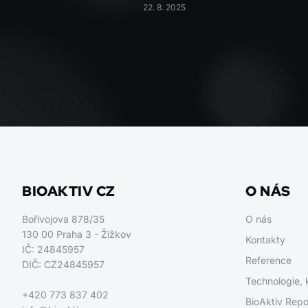
22. 8. 2025
BIOAKTIV CZ
O NÁS
Bořivojova 878/35
O nás
130 00 Praha 3 - Žižkov
Kontakty
IČ: 24845957
Reference
DIČ: CZ24845957
Technologie, 
+420 773 837 402
BioAktiv Repo