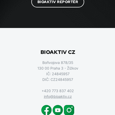
BIOAKTIV REPORTÉR
BIOAKTIV CZ
Bořivojova 878/35
130 00 Praha 3 - Žižkov
IČ: 24845957
DIČ: CZ24845957
+420 773 837 402
info@bioaktiv.cz