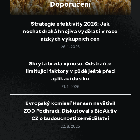
Doporučení
Strategie efektivity 2026: Jak
nechat drahá hnojiva vydělat i v roce
nízkých výkupních cen
26. 1. 2026
Skrytá brzda výnosu: Odstraňte
limitující faktory v půdě ještě před
aplikací dusíku
21. 1. 2026
Evropský komisař Hansen navštívil
ZOD Podhradí. Diskutoval s BioAktiv
CZ o budoucnosti zemědělství
22. 8. 2025