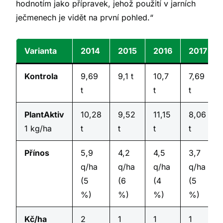
hodnotím jako přípravek, jehož použití v jarních
ječmenech je vidět na první pohled.
“
Varianta
2014
2015
2016
2017
Kontrola
9,69
9,1 t
10,7
7,69
t
t
t
PlantAktiv
10,28
9,52
11,15
8,06
1 kg/ha
t
t
t
t
Přínos
5,9
4,2
4,5
3,7
q/ha
q/ha
q/ha
q/ha
(5
(6
(4
(5
%)
%)
%)
%)
Kč/ha
2
1
1
1