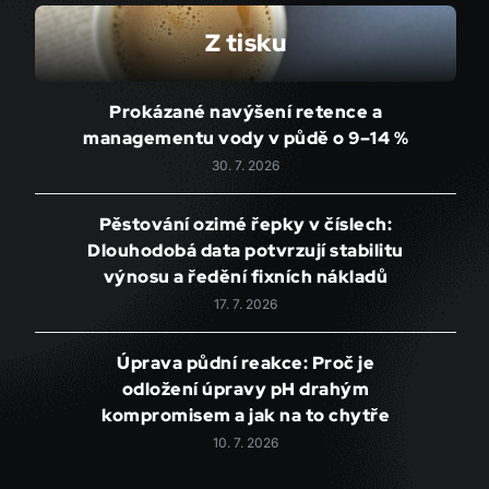
Z tisku
Prokázané navýšení retence a
managementu vody v půdě o 9–14 %
30. 7. 2026
Pěstování ozimé řepky v číslech:
Dlouhodobá data potvrzují stabilitu
výnosu a ředění fixních nákladů
17. 7. 2026
Úprava půdní reakce: Proč je
odložení úpravy pH drahým
kompromisem a jak na to chytře
10. 7. 2026