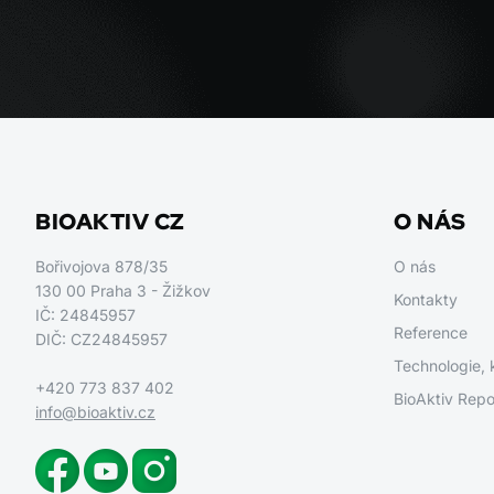
BIOAKTIV CZ
O NÁS
Bořivojova 878/35
O nás
130 00 Praha 3 - Žižkov
Kontakty
IČ: 24845957
Reference
DIČ: CZ24845957
Technologie, 
+420 773 837 402
BioAktiv Repo
info@bioaktiv.cz