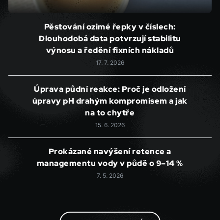
Pěstování ozimé řepky v číslech:
Dlouhodobá data potvrzují stabilitu
výnosu a ředění fixních nákladů
17. 7. 2026
Úprava půdní reakce: Proč je odložení
úpravy pH drahým kompromisem a jak
na to chytře
15. 6. 2026
Prokázané navýšení retence a
managementu vody v půdě o 9–14 %
7. 5. 2026