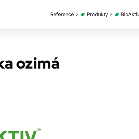
Reference ▿
Produkty ▿
BioAkti
ka ozimá