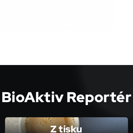
BioAktiv Reportér
Z tisku