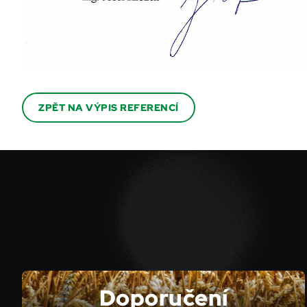
ZPĚT NA VÝPIS REFERENCÍ
Doporučení