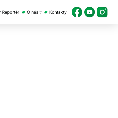
v Reportér
O nás ▿
Kontakty