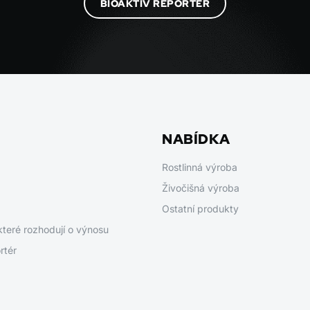
BIOAKTIV REPORTÉR
NABÍDKA
Rostlinná výroba
Živočišná výroba
Ostatní produkty
které rozhodují o výnosu
rtér