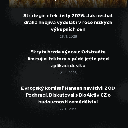
Strategie efektivity 2026: Jak nechat
drahá hnojiva vydělat i v roce nízkých
výkupních cen
26. 1. 2026
Skrytá brzda výnosu: Odstraňte
limitující faktory v půdě ještě před
aplikací dusíku
21. 1. 2026
Evropský komisař Hansen navštívil ZOD
Podhradí. Diskutoval s BioAktiv CZ o
budoucnosti zemědělství
22. 8. 2025