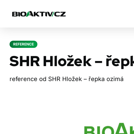
REFERENCE
SHR Hložek – řep
reference od SHR Hložek – řepka ozimá