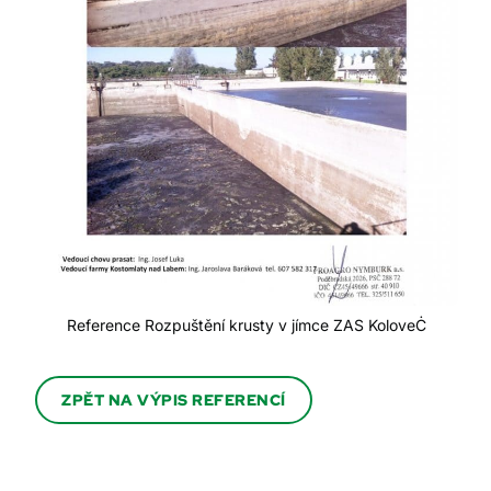
Reference Rozpuštění krusty v jímce ZAS KoloveĊ
ZPĚT NA VÝPIS REFERENCÍ