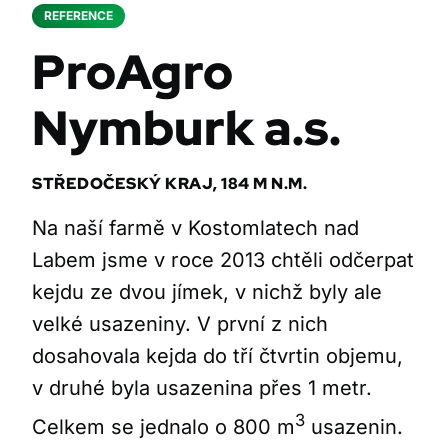
REFERENCE
ProAgro
Nymburk a.s.
STŘEDOČESKÝ KRAJ, 184 M N.M.
Na naší farmě v Kostomlatech nad
Labem jsme v roce 2013 chtěli odčerpat
kejdu ze dvou jímek, v nichž byly ale
velké usazeniny. V první z nich
dosahovala kejda do tří čtvrtin objemu,
v druhé byla usazenina přes 1 metr.
3
Celkem se jednalo o 800 m
usazenin.