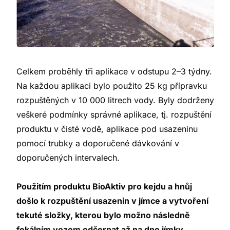
Celkem proběhly tři aplikace v odstupu 2–3 týdny.
Na každou aplikaci bylo použito 25 kg přípravku
rozpuštěných v 10 000 litrech vody. Byly dodrženy
veškeré podmínky správné aplikace, tj. rozpuštění
produktu v čisté vodě, aplikace pod usazeninu
pomocí trubky a doporučené dávkování v
doporučených intervalech.
Použitím produktu BioAktiv pro kejdu a hnůj
došlo k rozpuštění usazenin v jímce a vytvoření
tekuté složky, kterou bylo možno následně
fekálním vozem odčerpat až na dno jímky.