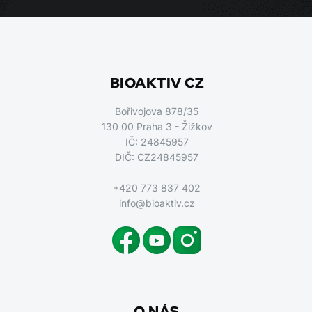
BIOAKTIV CZ
Bořivojova 878/35
130 00 Praha 3 - Žižkov
IČ: 24845957
DIČ: CZ24845957
+420 773 837 402
info@bioaktiv.cz
O NÁS