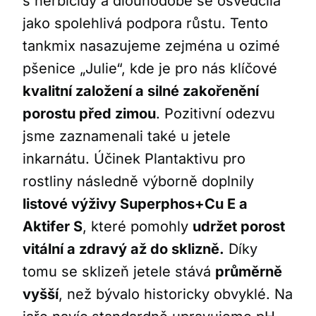
s herbicidy a dlouhodobě se osvědčila
jako spolehlivá podpora růstu. Tento
tankmix nasazujeme zejména u ozimé
pšenice „Julie“, kde je pro nás klíčové
kvalitní založení a silné zakořenění
porostu před zimou
. Pozitivní odezvu
jsme zaznamenali také u jetele
inkarnátu. Účinek Plantaktivu pro
rostliny následně výborně doplnily
listové výživy Superphos+Cu E a
Aktifer S
, které pomohly
udržet porost
vitální a zdravý až do sklizně.
Díky
tomu se sklizeň jetele stává
průměrně
vyšší
, než bývalo historicky obvyklé. Na