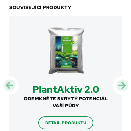
SOUVISEJÍCÍ PRODUKTY
PlantAktiv 2.0
Su
JÍCHY S
ODEMKNĚTE SKRYTÝ POTENCIÁL
U
VAŠÍ PŮDY
SOFIS
LIST
DETAIL PRODUKTU