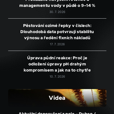
managementu vody v půdě o 9–14 %
30. 7. 2026
Pěstování ozimé řepky v číslech:
Dlouhodobá data potvrzují stabilitu
výnosu a ředění fixních nákladů
17. 7. 2026
Úprava půdní reakce: Proč je
odložení úpravy pH drahým
kompromisem a jak na to chytře
10. 7. 2026
Videa
Aktuální doporučení z pole – Duben /