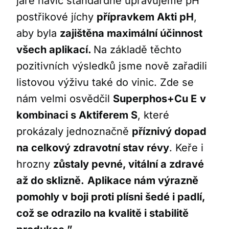
jaře navíc standardně upravujeme pH
postřikové jíchy
přípravkem Akti pH
,
aby byla
zajištěna maximální účinnost
všech aplikací.
Na základě těchto
pozitivních výsledků jsme nově zařadili
listovou výživu také do vinic. Zde se
nám velmi osvědčil
Superphos+Cu E
v
kombinaci s Aktiferem S
, které
prokázaly jednoznačně
příznivý dopad
na celkový zdravotní stav révy
. Keře i
hrozny
zůstaly pevné, vitální a zdravé
až do sklizně.
Aplikace nám výrazně
pomohly v boji proti plísni šedé i padlí,
což se odrazilo na kvalitě i stabilitě