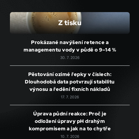
Z tisku
Prokázané navýšení retence a
managementu vody v půdě o 9–14 %
30. 7. 2026
Pěstování ozimé řepky v číslech:
Dlouhodobá data potvrzují stabilitu
výnosu a ředění fixních nákladů
17. 7. 2026
Úprava půdní reakce: Proč je
odložení úpravy pH drahým
kompromisem a jak na to chytře
10. 7. 2026