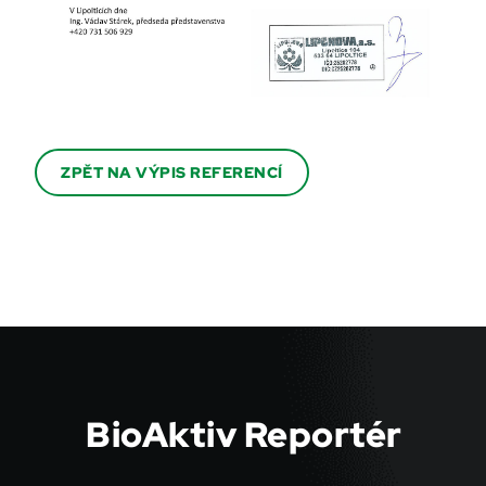
ZPĚT NA VÝPIS REFERENCÍ
BioAktiv Reportér