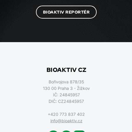
BIOAKTIV REPORTÉR
BIOAKTIV CZ
Bořivojova 878/35
130 00 Praha 3 - Žižkov
IČ: 24845957
DIČ: CZ24845957
+420 773 837 402
info@bioaktiv.cz