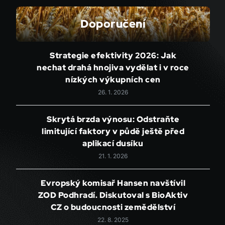
Doporučení
Strategie efektivity 2026: Jak
nechat drahá hnojiva vydělat i v roce
nízkých výkupních cen
26. 1. 2026
Skrytá brzda výnosu: Odstraňte
limitující faktory v půdě ještě před
aplikací dusíku
21. 1. 2026
Evropský komisař Hansen navštívil
ZOD Podhradí. Diskutoval s BioAktiv
CZ o budoucnosti zemědělství
22. 8. 2025