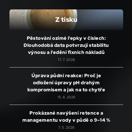
Z tisku
Pěstování ozimé řepky v číslech:
Dlouhodobá data potvrzují stabilitu
výnosu a ředění fixních nákladů
17. 7. 2026
Úprava půdní reakce: Proč je
odložení úpravy pH drahým
kompromisem a jak na to chytře
15. 6. 2026
Prokázané navýšení retence a
managementu vody v půdě o 9–14 %
7. 5. 2026