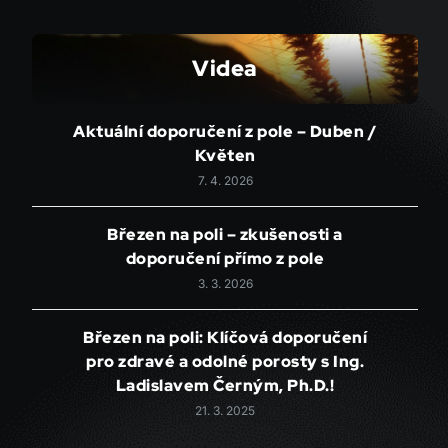
Videa
Aktuální doporučení z pole – Duben /
Květen
7. 4. 2026
Březen na poli – zkušenosti a
doporučení přímo z pole
3. 3. 2026
Březen na poli: Klíčová doporučení
pro zdravé a odolné porosty s Ing.
Ladislavem Černým, Ph.D.!
21. 3. 2025