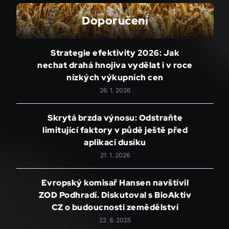
Doporučení
Strategie efektivity 2026: Jak
nechat drahá hnojiva vydělat i v roce
nízkých výkupních cen
26. 1. 2026
Skrytá brzda výnosu: Odstraňte
limitující faktory v půdě ještě před
aplikací dusíku
21. 1. 2026
Evropský komisař Hansen navštívil
ZOD Podhradí. Diskutoval s BioAktiv
CZ o budoucnosti zemědělství
22. 8. 2025