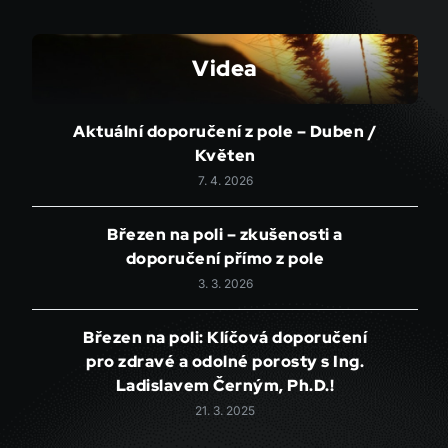
Videa
Aktuální doporučení z pole – Duben /
Květen
7. 4. 2026
Březen na poli – zkušenosti a
doporučení přímo z pole
3. 3. 2026
Březen na poli: Klíčová doporučení
pro zdravé a odolné porosty s Ing.
Ladislavem Černým, Ph.D.!
21. 3. 2025