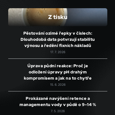
Z tisku
Pěstování ozimé řepky v číslech:
Dlouhodobá data potvrzují stabilitu
výnosu a ředění fixních nákladů
17. 7. 2026
Úprava půdní reakce: Proč je
odložení úpravy pH drahým
kompromisem a jak na to chytře
15. 6. 2026
Prokázané navýšení retence a
managementu vody v půdě o 9–14 %
7. 5. 2026