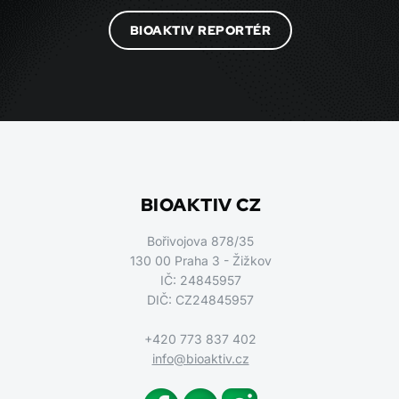
BIOAKTIV REPORTÉR
BIOAKTIV CZ
Bořivojova 878/35
130 00 Praha 3 - Žižkov
IČ: 24845957
DIČ: CZ24845957
+420 773 837 402
info@bioaktiv.cz