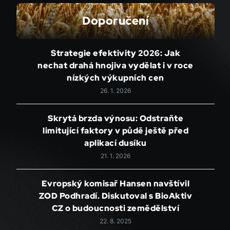
Doporučení
Strategie efektivity 2026: Jak
nechat drahá hnojiva vydělat i v roce
nízkých výkupních cen
26. 1. 2026
Skrytá brzda výnosu: Odstraňte
limitující faktory v půdě ještě před
aplikací dusíku
21. 1. 2026
Evropský komisař Hansen navštívil
ZOD Podhradí. Diskutoval s BioAktiv
CZ o budoucnosti zemědělství
22. 8. 2025