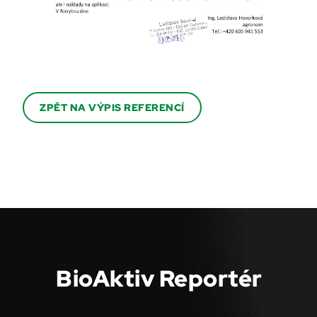
ZPĚT NA VÝPIS REFERENCÍ
BioAktiv Reportér