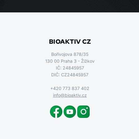
BIOAKTIV CZ
Bořivojova 878/35
130 00 Praha 3 - Žižkov
IČ: 24845957
DIČ: CZ24845957
+420 773 837 402
info@bioaktiv.cz