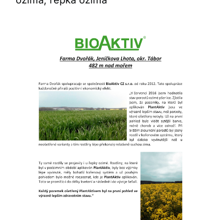
ozimá, řepka ozimá