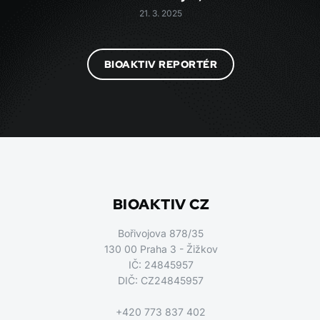
21. 3. 2025
BIOAKTIV REPORTÉR
BIOAKTIV CZ
Bořivojova 878/35
130 00 Praha 3 - Žižkov
IČ: 24845957
DIČ: CZ24845957
+420 773 837 402