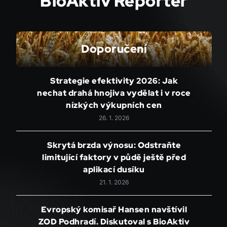
BioAktiv Reportér
Doporučení
Strategie efektivity 2026: Jak
nechat drahá hnojiva vydělat i v roce
nízkých výkupních cen
26. 1. 2026
Skrytá brzda výnosu: Odstraňte
limitující faktory v půdě ještě před
aplikací dusíku
21. 1. 2026
Evropský komisař Hansen navštívil
ZOD Podhradí. Diskutoval s BioAktiv