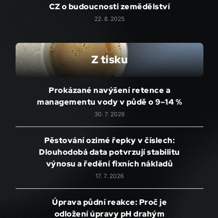
CZ o budoucnosti zemědělství
22. 8. 2025
Z tisku
Prokázané navýšení retence a
managementu vody v půdě o 9–14 %
30. 7. 2026
Pěstování ozimé řepky v číslech:
Dlouhodobá data potvrzují stabilitu
výnosu a ředění fixních nákladů
17. 7. 2026
Úprava půdní reakce: Proč je
odložení úpravy pH drahým