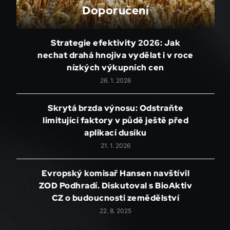
Doporučení
Strategie efektivity 2026: Jak
nechat drahá hnojiva vydělat i v roce
nízkých výkupních cen
26. 1. 2026
Skrytá brzda výnosu: Odstraňte
limitující faktory v půdě ještě před
aplikací dusíku
21. 1. 2026
Evropský komisař Hansen navštívil
ZOD Podhradí. Diskutoval s BioAktiv
CZ o budoucnosti zemědělství
22. 8. 2025