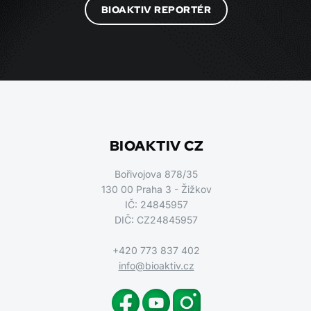
BIOAKTIV REPORTÉR
BIOAKTIV CZ
Bořivojova 878/35
130 00 Praha 3 - Žižkov
IČ: 24845957
DIČ: CZ24845957
+420 773 837 402
info@bioaktiv.cz