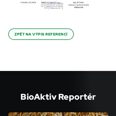
ZPĚT NA VÝPIS REFERENCÍ
BioAktiv Reportér