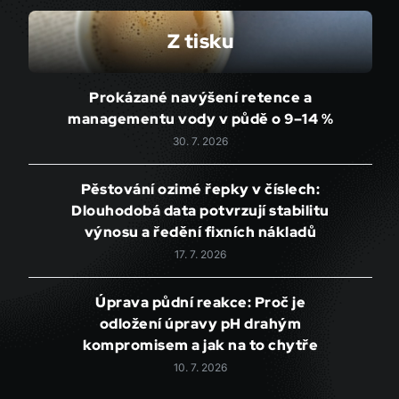
Z tisku
Prokázané navýšení retence a
managementu vody v půdě o 9–14 %
30. 7. 2026
Pěstování ozimé řepky v číslech:
Dlouhodobá data potvrzují stabilitu
výnosu a ředění fixních nákladů
17. 7. 2026
Úprava půdní reakce: Proč je
odložení úpravy pH drahým
kompromisem a jak na to chytře
10. 7. 2026