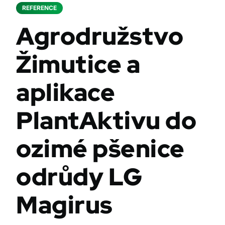
REFERENCE
Agrodružstvo
Žimutice a
aplikace
PlantAktivu do
ozimé pšenice
odrůdy LG
Magirus