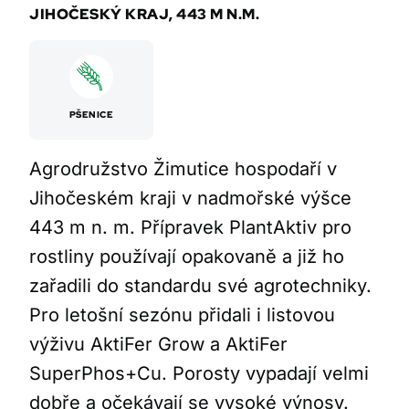
JIHOČESKÝ KRAJ, 443 M N.M.
PŠENICE
Agrodružstvo Žimutice hospodaří v
Jihočeském kraji v nadmořské výšce
443 m n. m. Přípravek PlantAktiv pro
rostliny používají opakovaně a již ho
zařadili do standardu své agrotechniky.
Pro letošní sezónu přidali i listovou
výživu AktiFer Grow a AktiFer
SuperPhos+Cu. Porosty vypadají velmi
dobře a očekávají se vysoké výnosy.