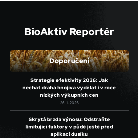
BioAktiv Reportér
Doporučení
Strategie efektivity 2026: Jak
nechat drahá hnojiva vydělat i v roce
nízkých výkupních cen
26. 1. 2026
Skrytá brzda výnosu: Odstraňte
limitující faktory v půdě ještě před
aplikací dusíku