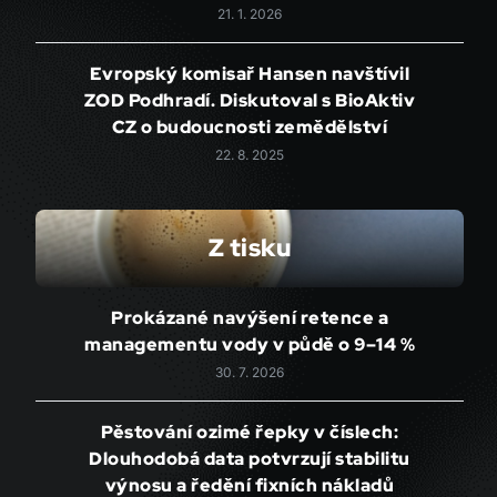
21. 1. 2026
Evropský komisař Hansen navštívil
ZOD Podhradí. Diskutoval s BioAktiv
CZ o budoucnosti zemědělství
22. 8. 2025
Z tisku
Prokázané navýšení retence a
managementu vody v půdě o 9–14 %
30. 7. 2026
Pěstování ozimé řepky v číslech:
Dlouhodobá data potvrzují stabilitu
výnosu a ředění fixních nákladů