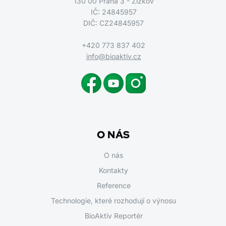
130 00 Praha 3 - Žižkov
IČ: 24845957
DIČ: CZ24845957
+420 773 837 402
info@bioaktiv.cz
O NÁS
O nás
Kontakty
Reference
Technologie, které rozhodují o výnosu
BioAktiv Reportér