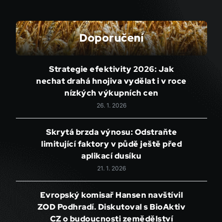
Doporučení
Strategie efektivity 2026: Jak
nechat drahá hnojiva vydělat i v roce
nízkých výkupních cen
26. 1. 2026
Skrytá brzda výnosu: Odstraňte
limitující faktory v půdě ještě před
aplikací dusíku
21. 1. 2026
Evropský komisař Hansen navštívil
ZOD Podhradí. Diskutoval s BioAktiv
CZ o budoucnosti zemědělství