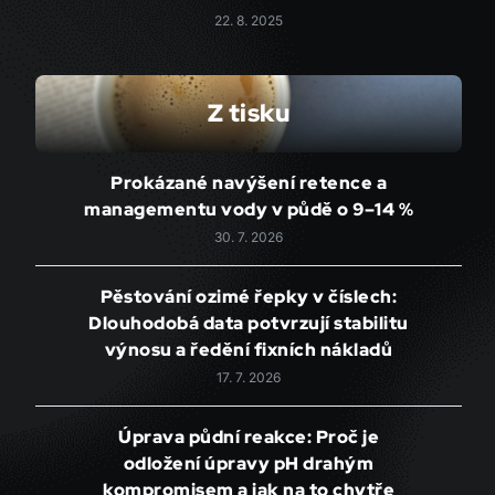
22. 8. 2025
Z tisku
Prokázané navýšení retence a
managementu vody v půdě o 9–14 %
30. 7. 2026
Pěstování ozimé řepky v číslech:
Dlouhodobá data potvrzují stabilitu
výnosu a ředění fixních nákladů
17. 7. 2026
Úprava půdní reakce: Proč je
odložení úpravy pH drahým
kompromisem a jak na to chytře