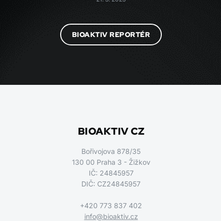
BIOAKTIV REPORTÉR
BIOAKTIV CZ
Bořivojova 878/35
130 00 Praha 3 - Žižkov
IČ: 24845957
DIČ: CZ24845957
+420 773 837 402
info@bioaktiv.cz