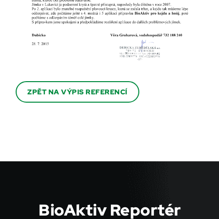
ZPĚT NA VÝPIS REFERENCÍ
BioAktiv Reportér