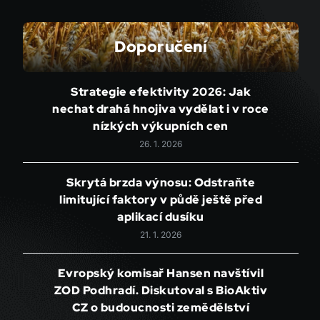
Doporučení
Strategie efektivity 2026: Jak
nechat drahá hnojiva vydělat i v roce
nízkých výkupních cen
26. 1. 2026
Skrytá brzda výnosu: Odstraňte
limitující faktory v půdě ještě před
aplikací dusíku
21. 1. 2026
Evropský komisař Hansen navštívil
ZOD Podhradí. Diskutoval s BioAktiv
CZ o budoucnosti zemědělství