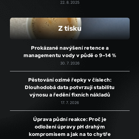
22. 8. 2025
Z tisku
Prokázané navýšení retence a
managementu vody v půdě o 9–14 %
30. 7. 2026
Pěstování ozimé řepky v číslech:
Dlouhodobá data potvrzují stabilitu
výnosu a ředění fixních nákladů
17. 7. 2026
Úprava půdní reakce: Proč je
odložení úpravy pH drahým
kompromisem a jak na to chytře