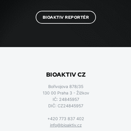
BIOAKTIV REPORTÉR
BIOAKTIV CZ
Bořivojova 878/35
130 00 Praha 3 - Žižkov
IČ: 24845957
DIČ: CZ24845957
+420 773 837 402
info@bioaktiv.cz