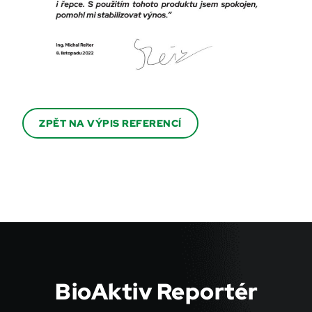
ZPĚT NA VÝPIS REFERENCÍ
BioAktiv Reportér