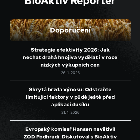
BioAktiv Reportér
Doporučení
Strategie efektivity 2026: Jak
nechat drahá hnojiva vydělat i v roce
nízkých výkupních cen
26. 1. 2026
Skrytá brzda výnosu: Odstraňte
limitující faktory v půdě ještě před
aplikací dusíku
21. 1. 2026
Evropský komisař Hansen navštívil
ZOD Podhradí. Diskutoval s BioAktiv