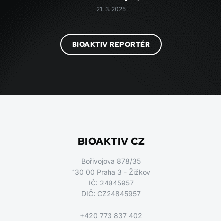
21. 3. 2025
BIOAKTIV REPORTÉR
BIOAKTIV CZ
Bořivojova 878/35
130 00 Praha 3 - Žižkov
IČ: 24845957
DIČ: CZ24845957
+420 773 837 402