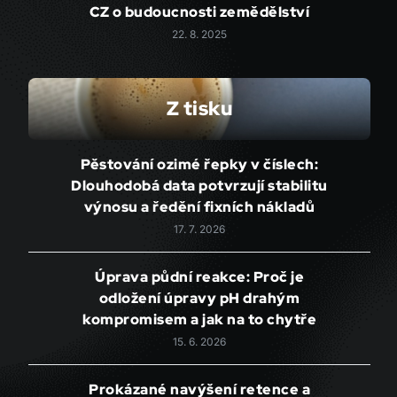
CZ o budoucnosti zemědělství
22. 8. 2025
Z tisku
Pěstování ozimé řepky v číslech:
Dlouhodobá data potvrzují stabilitu
výnosu a ředění fixních nákladů
17. 7. 2026
Úprava půdní reakce: Proč je
odložení úpravy pH drahým
kompromisem a jak na to chytře
15. 6. 2026
Prokázané navýšení retence a