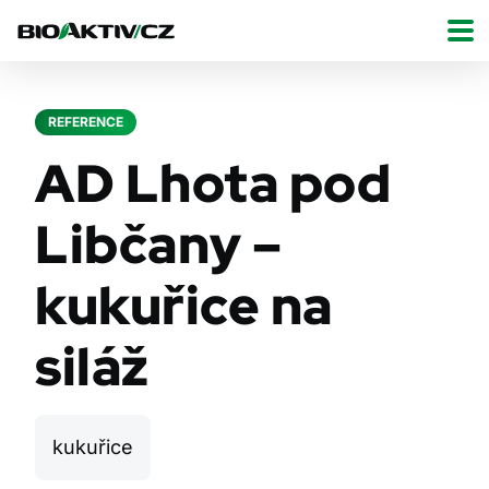
REFERENCE
AD Lhota pod
Libčany –
kukuřice na
siláž
kukuřice