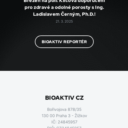
Březen na poli: Klíčová doporučení
pro zdravé a odolné porosty s Ing.
Ladislavem Černým, Ph.D.!
21. 3. 2025
BIOAKTIV REPORTÉR
BIOAKTIV CZ
Bořivojova 878/35
130 00 Praha 3 - Žižkov
IČ: 24845957