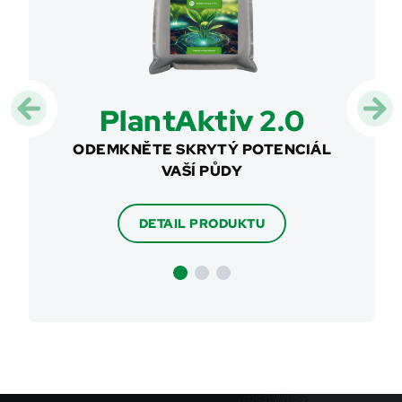
ent
PlantAktiv 2.0
ODEMKNĚTE SKRYTÝ POTENCIÁL
TEKUT
VAŠÍ PŮDY
VO PRO
DODÁNÍ
DETAIL PRODUKTU