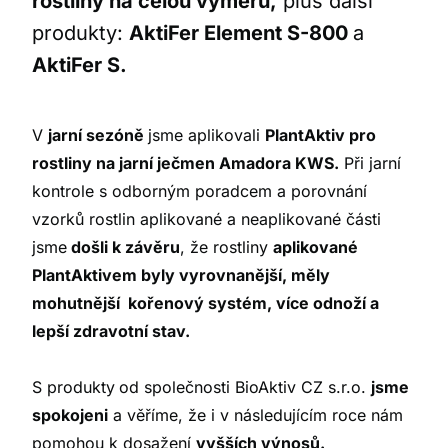
rostliny na celou výměru,
plus další
produkty:
AktiFer Element S-800
a
AktiFer S.
V
jarní sezóně
jsme aplikovali
PlantAktiv pro
rostliny na jarní ječmen Amadora KWS.
Při jarní
kontrole s odborným poradcem a porovnání
vzorků rostlin aplikované a neaplikované části
jsme
došli k závěru
, že rostliny
aplikované
PlantAktivem byly vyrovnanější, měly
mohutnější kořenový systém, více odnoží a
lepší zdravotní stav.
S produkty
od společnosti BioAktiv CZ s.r.o.
jsme
spokojeni
a věříme, že i v následujícím roce nám
pomohou k dosažení
vyšších výnosů.