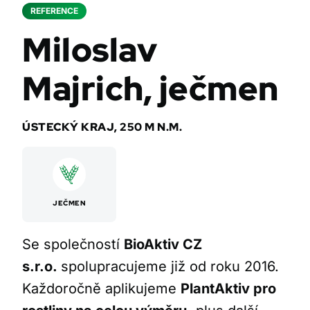
REFERENCE
Miloslav
Majrich, ječmen
ÚSTECKÝ KRAJ, 250 M N.M.
JEČMEN
Se společností
BioAktiv CZ
s.r.o.
spolupracujeme již od roku 2016.
Každoročně aplikujeme
PlantAktiv pro