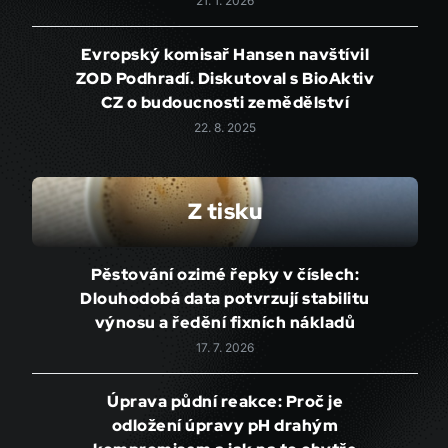
21. 1. 2026
Evropský komisař Hansen navštívil
ZOD Podhradí. Diskutoval s BioAktiv
CZ o budoucnosti zemědělství
22. 8. 2025
Z tisku
Pěstování ozimé řepky v číslech:
Dlouhodobá data potvrzují stabilitu
výnosu a ředění fixních nákladů
17. 7. 2026
Úprava půdní reakce: Proč je
odložení úpravy pH drahým