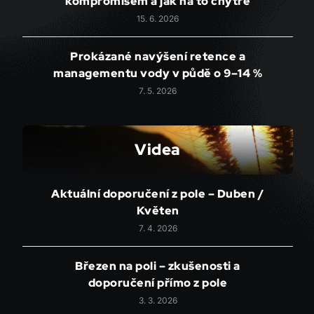
kompromisem a jak na to chytře
15. 6. 2026
Prokázané navýšení retence a
managementu vody v půdě o 9–14 %
7. 5. 2026
Videa
Aktuální doporučení z pole – Duben /
Květen
7. 4. 2026
Březen na poli – zkušenosti a
doporučení přímo z pole
3. 3. 2026