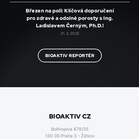
Březen na poli: Klíčová doporučení
pro zdravé a odolné porosty s Ing.
Ladislavem Černým, Ph.D.!
21. 3. 2025
BIOAKTIV REPORTÉR
BIOAKTIV CZ
Bořivojova 878/35
130 00 Praha 3 - Žižkov