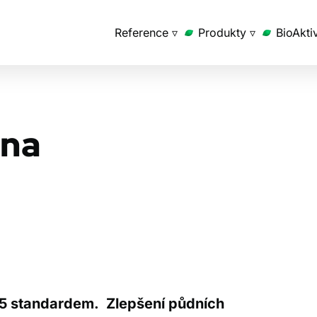
Reference ▿
Produkty ▿
BioAkti
ina
2015 standardem. Zlepšení půdních