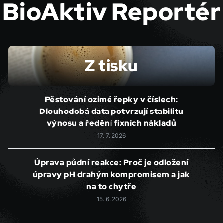
BioAktiv Reportér
Z tisku
Pěstování ozimé řepky v číslech:
Dlouhodobá data potvrzují stabilitu
výnosu a ředění fixních nákladů
17. 7. 2026
Úprava půdní reakce: Proč je odložení
úpravy pH drahým kompromisem a jak
na to chytře
15. 6. 2026