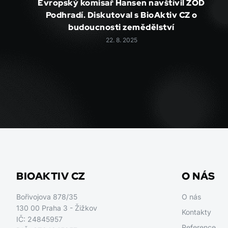
Evropský komisař Hansen navštívil ZOD
Podhradí. Diskutoval s BioAktiv CZ o
budoucnosti zemědělství
22. 8. 2025
BIOAKTIV CZ
O NÁS
Bořivojova 878/35
O nás
130 00 Praha 3 - Žižkov
Kontakty
IČ: 24845957
Reference