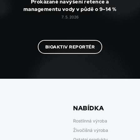
Prokázané navýšení retence a
managementu vody v půdě o 9–14 %
7. 5. 2026
BIOAKTIV REPORTÉR
NABÍDKA
Rostlinná výroba
Živočišná výroba
Ostatní produkty