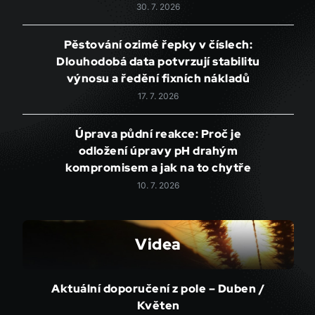
30. 7. 2026
Pěstování ozimé řepky v číslech:
Dlouhodobá data potvrzují stabilitu
výnosu a ředění fixních nákladů
17. 7. 2026
Úprava půdní reakce: Proč je
odložení úpravy pH drahým
kompromisem a jak na to chytře
10. 7. 2026
Videa
Aktuální doporučení z pole – Duben /
Květen