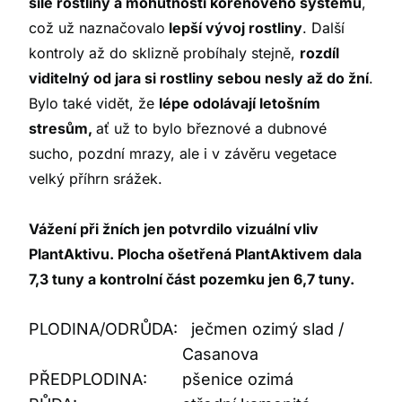
síle rostliny a mohutnosti kořenového systému
,
což už naznačovalo
lepší vývoj rostliny
. Další
kontroly až do sklizně probíhaly stejně,
rozdíl
viditelný od jara si rostliny sebou nesly až do žní
.
Bylo také vidět, že
lépe odolávají letošním
stresům,
ať už to bylo březnové a dubnové
sucho, pozdní mrazy, ale i v závěru vegetace
velký příhrn srážek.
Vážení při žních jen potvrdilo vizuální vliv
PlantAktivu. Plocha ošetřená PlantAktivem dala
7,3 tuny a kontrolní část pozemku jen 6,7 tuny.
PLODINA/ODRŮDA:
ječmen ozimý slad /
Casanova
PŘEDPLODINA:
pšenice ozimá