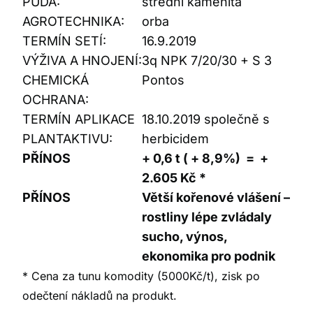
PŮDA:
střední kamenitá
AGROTECHNIKA:
orba
TERMÍN SETÍ:
16.9.2019
VÝŽIVA A HNOJENÍ:
3q NPK 7/20/30 + S 3
CHEMICKÁ
Pontos
OCHRANA:
TERMÍN APLIKACE
18.10.2019 společně s
PLANTAKTIVU:
herbicidem
PŘÍNOS
+ 0,6 t ( + 8,9%) = +
2.605 Kč *
PŘÍNOS
Větší kořenové vlášení –
rostliny lépe zvládaly
sucho, výnos,
ekonomika pro podnik
* Cena za tunu komodity (5000Kč/t), zisk po
odečtení nákladů na produkt.