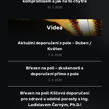
kompromisem a jak na to chytře
10. 7. 2026
Videa
Aktuální doporučení z pole – Duben /
Květen
7. 4. 2026
Březen na poli – zkušenosti a
doporučení přímo z pole
3. 3. 2026
Březen na poli: Klíčová doporučení
pro zdravé a odolné porosty s Ing.
Ladislavem Černým, Ph.D.!