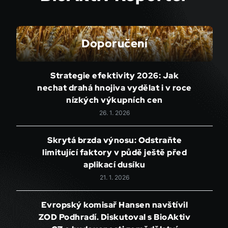
Doporučení
Strategie efektivity 2026: Jak
nechat drahá hnojiva vydělat i v roce
nízkých výkupních cen
26. 1. 2026
Skrytá brzda výnosu: Odstraňte
limitující faktory v půdě ještě před
aplikací dusíku
21. 1. 2026
Evropský komisař Hansen navštívil
ZOD Podhradí. Diskutoval s BioAktiv