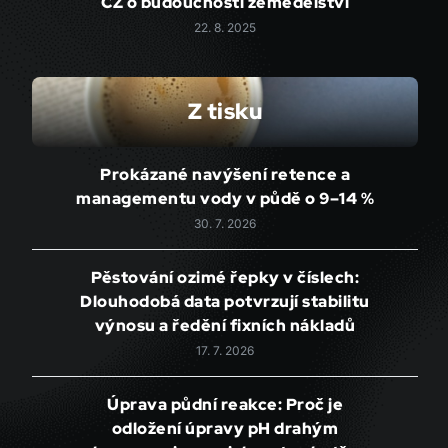
CZ o budoucnosti zemědělství
22. 8. 2025
Z tisku
Prokázané navýšení retence a
managementu vody v půdě o 9–14 %
30. 7. 2026
Pěstování ozimé řepky v číslech:
Dlouhodobá data potvrzují stabilitu
výnosu a ředění fixních nákladů
17. 7. 2026
Úprava půdní reakce: Proč je
odložení úpravy pH drahým