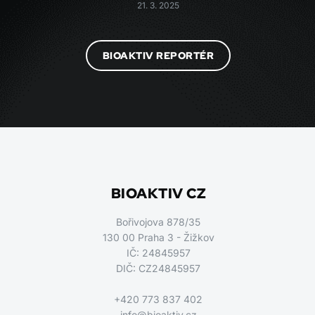
21. 3. 2025
BIOAKTIV REPORTÉR
BIOAKTIV CZ
Bořivojova 878/35
130 00 Praha 3 - Žižkov
IČ: 24845957
DIČ: CZ24845957
+420 773 837 402
info@bioaktiv.cz