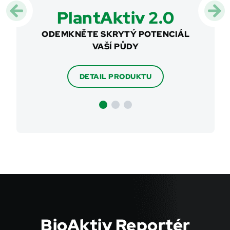
F
PlantAktiv 2.0
 JÍCHY
ODEMKNĚTE SKRYTÝ POTENCIÁL
ÚPRAV
VAŠÍ PŮDY
DETAIL PRODUKTU
BioAktiv Reportér