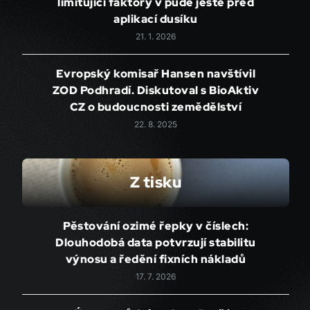
limitující faktory v půdě ještě před
aplikací dusíku
21. 1. 2026
Evropský komisař Hansen navštívil
ZOD Podhradí. Diskutoval s BioAktiv
CZ o budoucnosti zemědělství
22. 8. 2025
Z tisku
Pěstování ozimé řepky v číslech:
Dlouhodobá data potvrzují stabilitu
výnosu a ředění fixních nákladů
17. 7. 2026