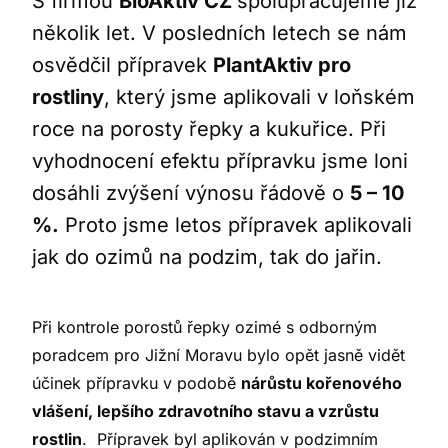
S firmou
BioAktiv CZ
spolupracujeme již
několik let. V posledních letech se nám
osvědčil přípravek
PlantAktiv pro
rostliny
, který jsme aplikovali v loňském
roce na porosty řepky a kukuřice. Při
vyhodnocení efektu přípravku jsme loni
dosáhli zvýšení výnosu řádově o
5 – 10
%.
Proto jsme letos přípravek aplikovali
jak do ozimů na podzim, tak do jařin.
Při kontrole porostů řepky ozimé s odborným
poradcem pro Jižní Moravu bylo opět jasně vidět
účinek přípravku v podobě
nárůstu kořenového
vlášení, lepšího zdravotního stavu a vzrůstu
rostlin
. Přípravek byl aplikován v podzimním